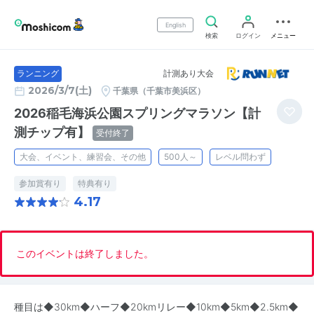
English
検索
ログイン
メニュー
計測あり大会
ランニング
2026/3/7(土)
千葉県（千葉市美浜区）
2026稲毛海浜公園スプリングマラソン【計
測チップ有】
受付終了
大会、イベント、練習会、その他
500人～
レベル問わず
参加賞有り
特典有り
4.17
このイベントは終了しました。
種目は◆30km◆ハーフ◆20kmリレー◆10km◆5km◆2.5km◆