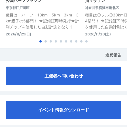
公園ハーフマラソン
川マラソン
東京都江戸川区
神奈川県横浜市港北区
種目は・ハーフ・10km・5km・3km・3
種目は◎フル◎30km◎
km親子の5部門！ ☆記録証即時発行☆計
4部門！ ☆記録証即時
測チップを使用した自動計測となりま...
を使用した自動計測となり
2026/11/29(日)
2026/11/28(土)
違反報告
主催者へ問い合わせ
イベント情報ダウンロード