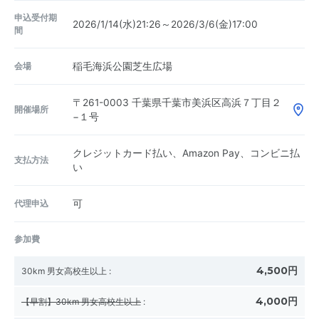
申込受付期
2026/1/14(水)21:26～2026/3/6(金)17:00
間
会場
稲毛海浜公園芝生広場
〒261-0003
千葉県千葉市美浜区高浜７丁目２
開催場所
−１号
クレジットカード払い、Amazon Pay、コンビニ払
支払方法
い
代理申込
可
参加費
4,500円
30km 男女高校生以上
:
4,000円
【早割】30km 男女高校生以上
: