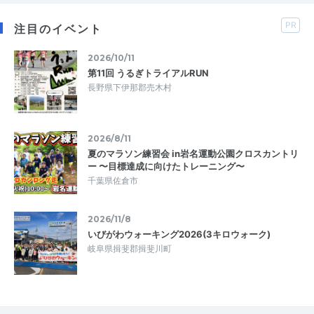
PR
注目のイベント
2026/10/11
第11回 うるぎトライアルRUN
長野県下伊那郡売木村
2026/8/11
夏のマラソン練習会 in岩名運動公園クロスカントリ
ー 〜目標達成に向けたトレーニング〜
千葉県佐倉市
2026/11/8
いびがわウォーキング2026(3キロウォーク)
岐阜県揖斐郡揖斐川町