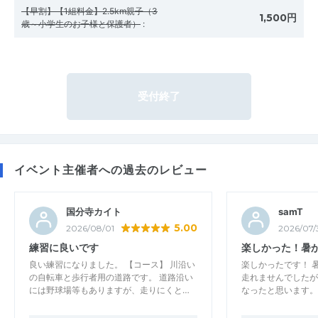
【早割】【1組料金】2.5km親子（3
1,500円
歳～小学生のお子様と保護者）
:
受付終了
イベント主催者への過去のレビュー
国分寺カイト
samT
5.00
2026/08/01
2026/07/
練習に良いです
楽しかった！暑
良い練習になりました。 【コース】 川沿い
楽しかったです！ 
の自転車と歩行者用の道路です。 道路沿い
走れませんでしたが
には野球場等もありますが、走りにくと…
なったと思います。