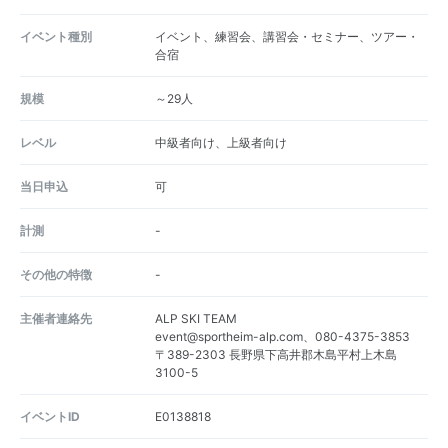
イベント種別
イベント、練習会、講習会・セミナー、ツアー・
合宿
規模
～29人
レベル
中級者向け、上級者向け
当日申込
可
計測
-
その他の特徴
-
主催者連絡先
ALP SKI TEAM
event@sportheim-alp.com、080-4375-3853
〒389-2303 長野県下高井郡木島平村上木島
3100-5
イベントID
E0138818