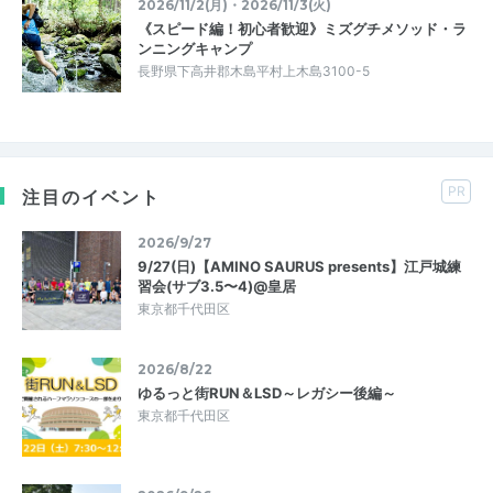
2026/11/2(月)・2026/11/3(火)
《スピード編！初心者歓迎》ミズグチメソッド・ラ
ンニングキャンプ
長野県下高井郡木島平村上木島3100-5
PR
注目のイベント
2026/9/27
9/27(日)【AMINO SAURUS presents】江戸城練
習会(サブ3.5〜4)@皇居
東京都千代田区
2026/8/22
ゆるっと街RUN＆LSD～レガシー後編～
東京都千代田区