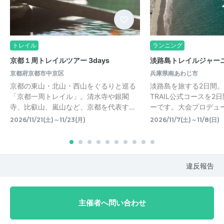
トレイル
ランニング
京都１周トレイルツアー 3days
淡路島トレイルジャーニー
京都府京都市中京区
兵庫県南あわじ市
京都の東山・北山・西山をぐるりと巡る
淡路島を旅する2日間。 AW
「京都一周トレイル」。清水寺や銀閣
TRAIL公式コースを2
寺、比叡山、嵐山など、京都を代表す…
ーです。大会プロデューサ
2026/11/21(土)～11/23(月)
2026/11/7(土)～11/8(日)
違反報告
主催者へ問い合わせ