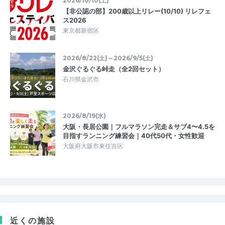
2026/10/10(土)
【非公認の部】200歳以上リレー(10/10) リレフェ
ス2026
東京都新宿区
2026/8/22(土)～2026/9/5(土)
金沢ぐるぐる峠走（全2回セット）
石川県金沢市
2026/8/19(水)
大阪・長居公園｜フルマラソン完走＆サブ4〜4.5を
目指すランニング練習会｜40代50代・女性歓迎
大阪府大阪市東住吉区
近くの施設