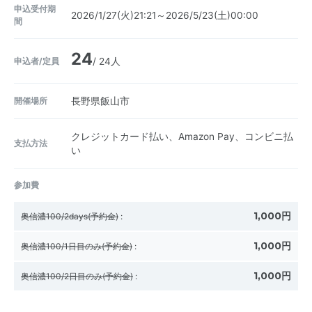
申込受付期
2026/1/27(火)21:21～2026/5/23(土)00:00
間
24
申込者/定員
/ 24人
開催場所
長野県飯山市
クレジットカード払い、Amazon Pay、コンビニ払
支払方法
い
参加費
1,000円
奥信濃100/2days(予約金)
:
1,000円
奥信濃100/1日目のみ(予約金)
:
1,000円
奥信濃100/2日目のみ(予約金)
: