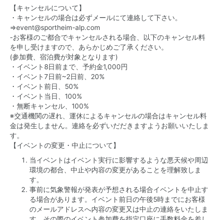
【キャンセルについて】
・キャンセルの場合は必ずメールにて連絡して下さい。
⇒
event@sportheim-alp.com
-お客様のご都合でキャンセルされる場合、以下のキャンセル料
を申し受けますので、あらかじめご了承ください。
(参加費、宿泊費が対象となります)
・イベント8日前まで、予約金1,000円
・イベント7日前~2日前、20%
・イベント前日、50%
・イベント当日、100%
・無断キャンセル、100%
※交通機関の遅れ、運休によるキャンセルの場合はキャンセル料
金は発生しません。連絡を必ずいだだきますようお願いいたしま
す。
【イベントの変更・中止について】
当イベントはイベント実行に影響するような悪天候や周辺
環境の都合、中止や内容の変更があることを理解致しま
す。
事前に気象警報が発表が予想される場合イベントを中止す
る場合があります。イベント前日の午後5時までにお客様
のメールアドレスへ内容の変更又は中止の連絡をいたしま
す。その際のイベント参加費を指定口座に手数料金を差し