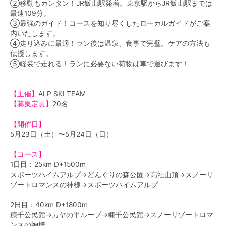
②移動もカンタン！JR飯山駅発着。東京駅からJR飯山駅までは
最速109分。
③最強のガイド！コースを知り尽くしたローカルガイドがご案
内いたします。
④走り込みに最適！ラン後は温泉、食事で完璧。ケアの方法も
伝授します。
⑤軽装で走れる！ランに必要ない荷物は車で運びます！
【主催】
ALP SKI TEAM
【募集定員】
20名
【開催日】
5月23日（土）〜5月24日（日）
【コース】
1日目：25km D+1500m
スポーツハイムアルプ→どんぐりの森公園→高社山頂→スノーリ
ゾートロマンスの神様→スポーツハイムアルプ
2日目：40km D+1800m
糠千公民館→カヤの平ループ→糠千公民館→スノーリゾートロマ
ンスの神様