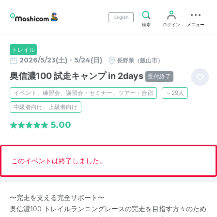
English
検索
ログイン
メニュー
トレイル
2026/5/23(土)・5/24(日)
長野県（飯山市）
奥信濃100 試走キャンプ in 2days
受付終了
イベント、練習会、講習会・セミナー、ツアー・合宿
～29人
中級者向け、上級者向け
5.00
このイベントは終了しました。
〜完走を支える完全サポート〜
奥信濃100 トレイルランニングレースの完走を目指す方々のため