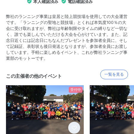
本人確認済み
電話確認済み
弊社のランニング事業は皇居と陸上競技場を使用しての大会運営
です。「ランニングの聖地と競技場」とくれば本気度100％の大
会に受け取れますが、弊社は年齢制限やタイムの縛りなど一切な
く、誰でも楽しんでいただける大会を心がけています。また、記
念日近くには記念日にちなんだプレゼントを参加者全員に、そし
て記録証、表彰状も後日発送となりますが、参加者全員にお渡し
しています。手軽に楽しめるイベント、これが弊社ランニング事
業部のモットーです。
一覧を見る
この主催者の他のイベント
受付中