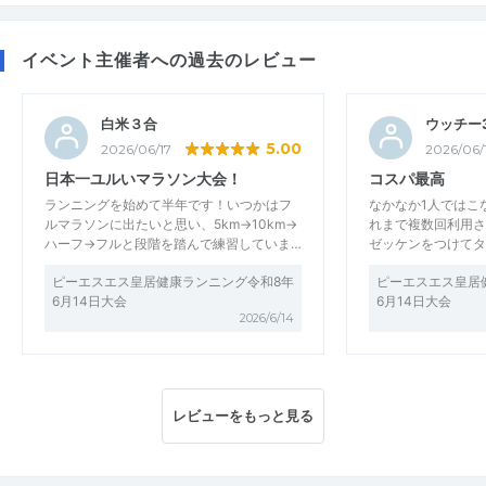
イベント主催者への過去のレビュー
白米３合
ウッチー3
5.00
2026/06/17
2026/06/
日本一ユルいマラソン大会！
コスパ最高
ランニングを始めて半年です！いつかはフ
なかなか1人ではこ
ルマラソンに出たいと思い、5km→10km→
れまで複数回利用さ
ハーフ→フルと段階を踏んで練習していま…
ゼッケンをつけてタ
ピーエスエス皇居健康ランニング令和8年
ピーエスエス皇居
6月14日大会
6月14日大会
2026/6/14
レビューをもっと見る