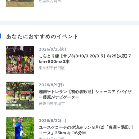
茨城県古河市
あなたにおすすめのイベント
2026/8/25(火)
しらとり練【サブ3/3:10/3:20/3.5】8/25(火夜) 7
km+800m×3本
東京都千代田区
2026/8/9(日)
湘南平トレラン【初心者歓迎】シューズアドバイザ
ー藤原がナビゲーター
神奈川県平塚市
2026/8/22(土)
ユースケコーチの夕涼みラン 8月(2)「豊洲～隅田川
コース」25km キロ6分半