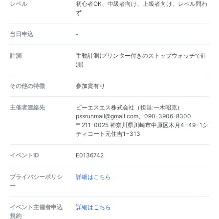
レベル
初心者OK、中級者向け、上級者向け、レベル問わ
ず
当日申込
-
計測
手動計測(プリンター付きのストップウォッチで計
測)
その他の特徴
参加賞有り
主催者連絡先
ピーエスエス株式会社（担当:一木昭克）
pssrunmail@gmail.com、090-3906-8300
〒211-0025 神奈川県川崎市中原区木月4−49−1シ
ティコート元住吉1−313
イベントID
E0136742
プライバシーポリシ
詳細はこちら
ー
イベント主催者申込
詳細はこちら
規約