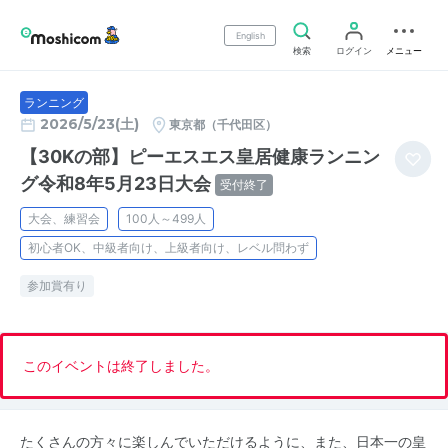
English
検索
ログイン
メニュー
ランニング
2026/5/23(土)
東京都（千代田区）
【30Kの部】ピーエスエス皇居健康ランニン
グ令和8年5月23日大会
受付終了
大会、練習会
100人～499人
初心者OK、中級者向け、上級者向け、レベル問わず
参加賞有り
このイベントは終了しました。
たくさんの方々に楽しんでいただけるように、また、日本一の皇