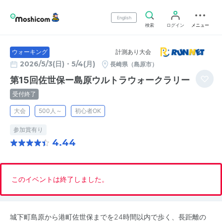
English
検索
ログイン
メニュー
計測あり大会
ウォーキング
2026/5/3(日)・5/4(月)
長崎県（島原市）
第15回佐世保ー島原ウルトラウォークラリー
受付終了
大会
500人～
初心者OK
参加賞有り
4.44
このイベントは終了しました。
城下町島原から港町佐世保までを24時間以内で歩く、長距離の