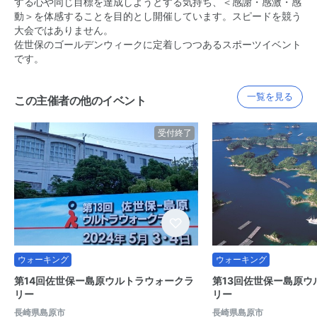
する心や同じ目標を達成しようとする気持ち、＜感謝・感激・感
動＞を体感することを目的とし開催しています。スピードを競う
大会ではありません。
佐世保のゴールデンウィークに定着しつつあるスポーツイベント
です。
一覧を見る
この主催者の他のイベント
受付終了
ウォーキング
ウォーキング
第14回佐世保ー島原ウルトラウォークラ
第13回佐世保ー島原ウ
リー
リー
長崎県島原市
長崎県島原市