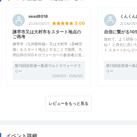
sead8018
くんくん
5.00
2026/05/07
2026/05/
諫早市又は大村市をスタート地点の
自信に繋がる10
ご再考
改めて、よく頑張っ
諫早市（九州新幹線）又は大村市（長崎空
ね！ と自分に言い
港）をスタート地点とすることで他県、九
ト スタートからゴ
州以外の100キロウォーカーの参加者が見…
第15回佐世保ー島原ウルトラウォークラ
第15回佐世保ー
リー
リー
2026/5/3・2026/5/4
レビューをもっと見る
イベント詳細