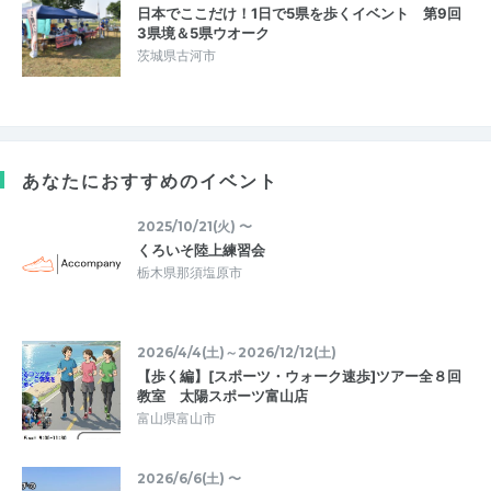
日本でここだけ！1日で5県を歩くイベント 第9回
3県境＆5県ウオーク
茨城県古河市
あなたにおすすめのイベント
2025/10/21(火) 〜
くろいそ陸上練習会
栃木県那須塩原市
2026/4/4(土)～2026/12/12(土)
【歩く編】[スポーツ・ウォーク速歩]ツアー全８回
教室 太陽スポーツ富山店
富山県富山市
2026/6/6(土) 〜