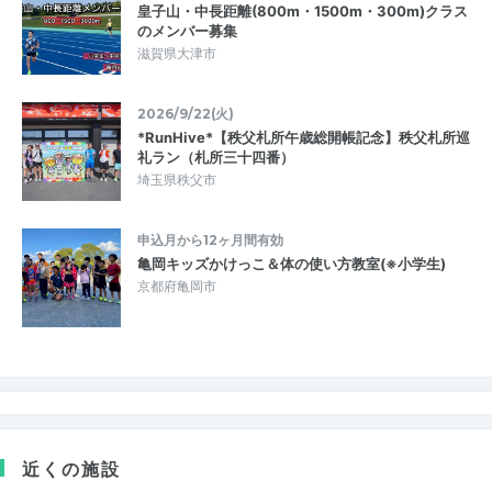
皇子山・中長距離(800m・1500m・300m)クラス
のメンバー募集
滋賀県大津市
2026/9/22(火)
*RunHive*【秩父札所午歳総開帳記念】秩父札所巡
礼ラン（札所三十四番）
埼玉県秩父市
申込月から12ヶ月間有効
亀岡キッズかけっこ＆体の使い方教室(※小学生)
京都府亀岡市
近くの施設