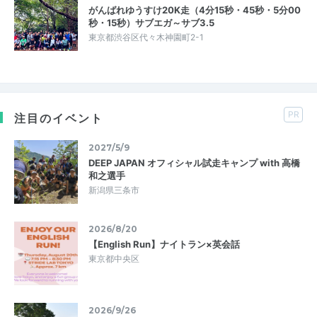
がんばれゆうすけ20K走（4分15秒・45秒・5分00
秒・15秒）サブエガ～サブ3.5
東京都渋谷区代々木神園町2-1
PR
注目のイベント
2027/5/9
DEEP JAPAN オフィシャル試走キャンプ with 高橋
和之選手
新潟県三条市
2026/8/20
【English Run】ナイトラン×英会話
東京都中央区
2026/9/26