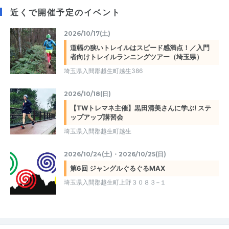
近くで開催予定のイベント
2026/10/17(土)
道幅の狭いトレイルはスピード感満点！／入門
者向けトレイルランニングツアー（埼玉県）
埼玉県入間郡越生町越生386
2026/10/18(日)
【TWトレマネ主催】黒田清美さんに学ぶ! ステ
ップアップ講習会
埼玉県入間郡越生町越生
2026/10/24(土)・2026/10/25(日)
第6回 ジャングルぐるぐるMAX
埼玉県入間郡越生町上野３０８３−１