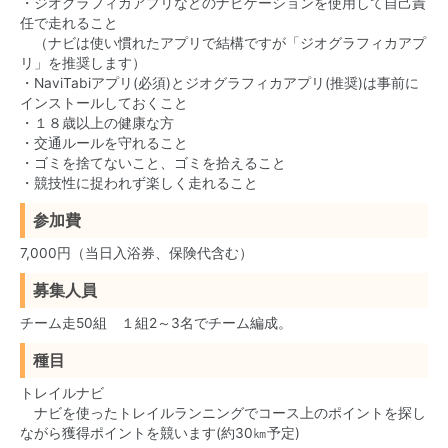
・ジオグラフィカアプリなどのナビゲーションを使用して自己責
任で走れること
（ナビは使い慣れたアプリで結構ですが「ジオグラフィカアプ
リ」を推奨します）
・NaviTabiアプリ(必須)とジオグラフィカアプリ(推奨)は事前に
インストールしておくこと
・１８歳以上の健康な方
・交通ルールを守れること
・ゴミを捨てないこと、ゴミを拾えること
・競技性に捉われず楽しく走れること
参加費
7,000円（当日入浴券、保険代含む）
募集人員
チーム走50組 １組2～3名でチーム編成。
種目
トレイルナビ
ナビを使ったトレイルランニングでコース上のポイントを探し
ながら獲得ポイントを競います(約30㎞予定)