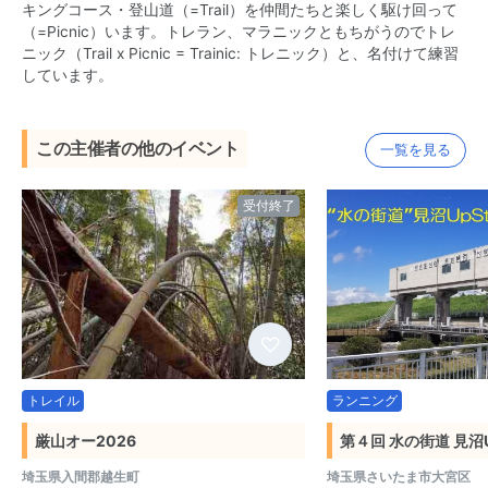
キングコース・登山道（=Trail）を仲間たちと楽しく駆け回って
（=Picnic）います。トレラン、マラニックともちがうのでトレ
ニック（Trail x Picnic = Trainic: トレニック）と、名付けて練習
しています。
この主催者の他のイベント
一覧を見る
受付終了
トレイル
ランニング
厳山オー2026
第４回 水の街道 見沼Up
埼玉県入間郡越生町
埼玉県さいたま市大宮区