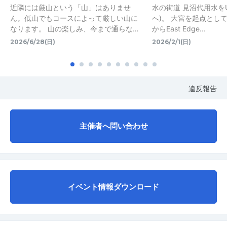
近隣には厳山という「山」はありませ
水の街道 見沼代用水をUp
ん。低山でもコースによって厳しい山に
へ)。 大宮を起点としてWe
なります。 山の楽しみ、今まで通らな…
からEast Edge...
2026/6/28(日)
2026/2/1(日)
違反報告
主催者へ問い合わせ
イベント情報ダウンロード