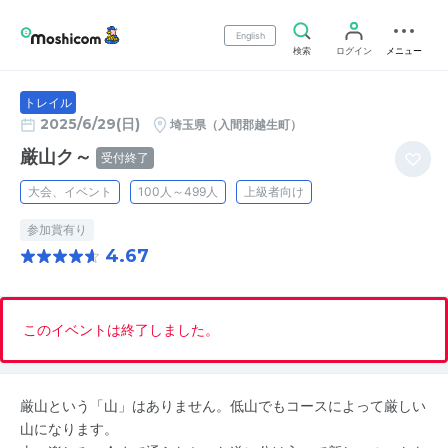
English
検索
ログイン
メニュー
トレイル
2025/6/29(日)
埼玉県（入間郡越生町）
厳山ク～
受付終了
大会、イベント
100人～499人
上級者向け
参加賞有り
4.67
このイベントは終了しました。
厳山という「山」はありません。低山でもコースによって厳しい
山になります。