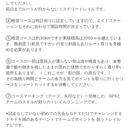
してください。
前日までルートが分からないミステリートレイルです。
④推奨コースは時計回りに設定していますので、エイドステー
ションもそれに合わせて開設時間が決まっています。
⑤推奨コースは約30kmですが累積標高は2000ｍを越えていま
す。難易度７(私見ですが）の登り斜面もありルート取りを見極
める必要があります。
⑥コースの一部は普段人が通らない登山道や廃道もあり、未整
備で藪や倒木を残したままの荒れた状態で分かりずらく通り辛い
箇所もあります。（ これこそが「彩の国」の原点です。）
その為残り時間とチームの余力を見てポイントを取りに行くかコ
ースをショートカットするか決断してください。
⑦コースマーキング（テープ、矢印など）一切無しの、GPXと
チームのスキルが頼りのトレイルランニングです。
※試走もしていない初めての大会をＧＰＸだけでチャレンジする
ドキドキ感のあるイベントでチームでポイントを 競うトレイル
ナビです。