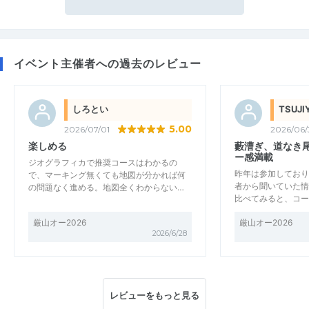
イベント主催者への過去のレビュー
しろとい
TSUJI
5.00
2026/07/01
2026/06/
楽しめる
藪漕ぎ、道なき
ー感満載
ジオグラフィカで推奨コースはわかるの
昨年は参加しており
で、マーキング無くても地図が分かれば何
者から聞いていた情
の問題なく進める。地図全くわからない…
比べてみると、コー
厳山オー2026
厳山オー2026
2026/6/28
レビューをもっと見る