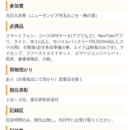
参加賞
当日入浴券（ニューサンピア埼玉おごせ・梅の湯）
必携品
スマートフォン、コースGPXデータ(アプリなど)、NaviTabiアプ
リ、ライト、水１L以上、モバイルバッテリー(10,000mA以上,ス
マホ用)、行動食(必ず各自準備の事。エイドは軽食のみです)、マ
イカップ、ファーストエイドキット、エマージェンシーシート、
雨具、健康保険証、小銭。
荷物預かり
あり（出発地点にて預かり）貴重品を除く
順位表彰
１位～３位。後日表彰状送付
記録証
完走時間のみ、順位は無し。当日中にお受け取りください。