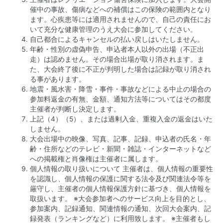
催中の事故、傷病などへの補償はこの保険の範囲内となり
ます。心疾患等には適用されませんので、自己の責任にお
いて充分な健康管理のうえ大会に参加してください。
自己都合によるキャンセルの払い戻しはいたしません。
年齢・性別の虚偽申告、申込者本人以外の出場（不正出
走）は認めません。その場合出場が取り消されます。ま
た、大会終了後に不正が判明した場合は記録が取り消され
る事があります。
地震・風水害・降雪・事件・事故などによる中止の場合の
参加料返金の有無、金額、通知方法等についてはその都度
主催者が判断し決定します。
上記（4）（5）、または過剰入金、重複入金の返金はいた
しません。
大会出場中の映像、写真、記事、記録、申込者の氏名・年
齢・住所などのテレビ・新聞・雑誌・インターネットなど
への掲載権と肖像権は主催者に属します。
個人情報の取り扱いについて 主催者は、個人情報の重要性
を認識し、個人情報の保護に関する法令及び関連法令等を
厳守し、主催者の個人情報保護方針に基づき、個人情報を
取扱います。 ※大会参加者へのサービス向上を目的とし、
参加案内、記録通知、関連情報の通知、次回大会案内、記
録発表（ランキングなど）に利用致します。 ※主催者もし