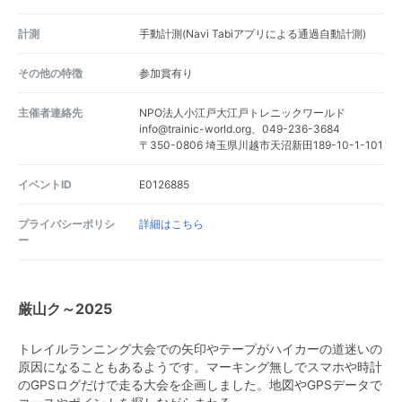
計測
手動計測(Navi Tabiアプリによる通過自動計測)
その他の特徴
参加賞有り
主催者連絡先
NPO法人小江戸大江戸トレニックワールド
info@trainic-world.org、049-236-3684
〒350-0806 埼玉県川越市天沼新田189-10-1-101
イベントID
E0126885
プライバシーポリシ
詳細はこちら
ー
厳山ク～2025
トレイルランニング大会での矢印やテープがハイカーの道迷いの
原因になることもあるようです。マーキング無しでスマホや時計
のGPSログだけで走る大会を企画しました。地図やGPSデータで