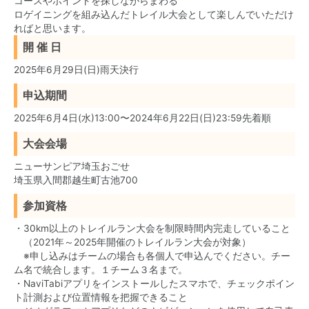
コースやポイントを探しながらまわる
ロゲイニングを組み込んだトレイル大会として楽しんでいただけ
ればと思います。
開 催 日
2025年6月29日(日)雨天決行
申込期間
2025年6月4日(水)13:00〜2024年6月22日(日)23:59先着順
大会会場
ニューサンピア埼玉おごせ
埼玉県入間郡越生町古池700
参加資格
・30km以上のトレイルラン大会を制限時間内完走していること
（2021年～2025年開催のトレイルラン大会が対象）
※申し込みはチームの場合も各個人で申込んでください。チー
ム名で統合します。１チーム３名まで。
・NaviTabiアプリをインストールしたスマホで、チェックポイン
ト計測および位置情報を把握できること