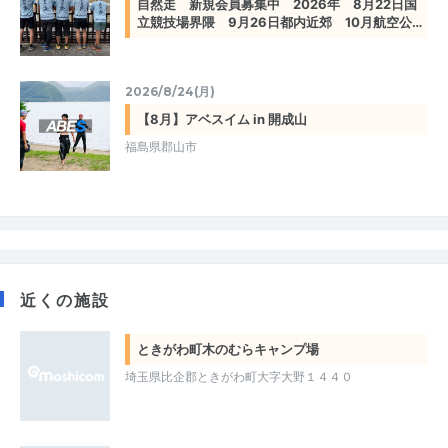
自然走 新規会員募集中 2026年 8月22日国
立競技場界隈 9月26日都内近郊 10月航空公…
2026/8/24(月)
【8月】アベスイム in 開成山
福島県郡山市
近くの施設
ときがわ町木のむらキャンプ場
埼玉県比企郡ときがわ町大字大野１４４０