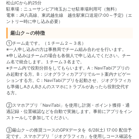
松山ICから約25分
駐車場：ニューサンピア埼玉おごせ駐車場利用可（無料）
電車：JR八高線、東武越生線 越生駅東口送迎(7:00～予定)（エ
ントリー時に申し込み必要）
厳山ク～の特徴
①チーム走です。（１チーム２～３名）
※一人申し込みの方は事務局でチーム組み合わせを行います。
※申し込みはチームの場合も各個人で申し込んでください。チー
ム名で統合します。１チーム３名まで。
※チーム内で役割分担をしてもらいます。A：NaviTabiアプリの
み起動する方。B：ジオグラフィカアプリでルート案内ナビゲー
ションする方。C：NaviTabiアプリを起動させ、ジオグラフィカ
も準備しAさんBさんのスマホにトラブルがあったら役割交代す
る方。
②スマホアプリ「NaviTabi」を使用し計測・ポイント獲得・通
過記録・位置確認などを自動で実施します。事前にアプリをイン
ストールして参加してください。
③厳山ク～の推奨コースのGPXデータを 6/28(土) 17:00 配信予
定です。スマホアプリ「ジオグラフィカ」を使用しコース確認を