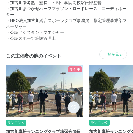
・加古川優考塾 塾長 ・相生学院高校駅伝部監督
・加古川まつかぜハーフマラソン・ロードレース コーディネー
ター
・NPO法人加古川総合スポーツクラブ事務局 指定管理事業部マ
ネージャー
・公認アシスタントマネジャー
・公認スポーツ施設管理士
一覧を見る
この主催者の他のイベント
受付中
ランニング
ランニング
加古川麑松ランニングクラブ練習会@日
加古川麑松ランニング