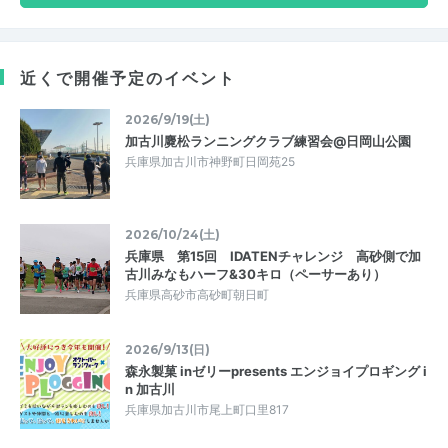
近くで開催予定のイベント
2026/9/19(土)
加古川麑松ランニングクラブ練習会@日岡山公園
兵庫県加古川市神野町日岡苑25
2026/10/24(土)
兵庫県 第15回 IDATENチャレンジ 高砂側で加
古川みなもハーフ&30キロ（ペーサーあり）
兵庫県高砂市高砂町朝日町
2026/9/13(日)
森永製菓 inゼリーpresents エンジョイプロギング i
n 加古川
兵庫県加古川市尾上町口里817