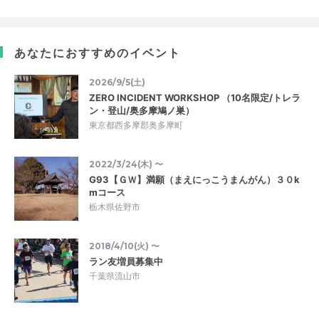
あなたにおすすめのイベント
2026/9/5(土)
ZERO INCIDENT WORKSHOP （10名限定/トレラ
ン・登山/奥多摩鳩ノ巣）
東京都西多摩郡奥多摩町
2022/3/24(木) 〜
G93【ＧＷ】満願（まえにっこうまんがん）３０k
mコース
栃木県佐野市
2018/4/10(火) 〜
ラン友増員募集中
千葉県流山市