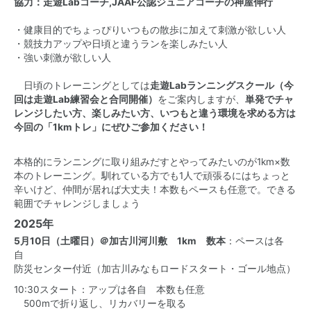
協力：走遊Labコーチ,JAAF公認ジュニアコーチの神屋伸行
・健康目的でちょっぴりいつもの散歩に加えて刺激が欲しい人
・競技力アップや日頃と違うランを楽しみたい人
・強い刺激が欲しい人
日頃のトレーニングとしては
走遊Labランニングスクール（今
回は走遊Lab練習会と合同開催）
をご案内しますが、
単発でチャ
レンジしたい方、楽しみたい方、いつもと違う環境を求める方は
今回の「1kmトレ」にぜひご参加ください！
本格的にランニングに取り組みだすとやってみたいのが1km×数
本のトレーニング。馴れている方でも1人で頑張るにはちょっと
辛いけど、仲間が居れば大丈夫！本数もペースも任意で。できる
範囲でチャレンジしましょう
2025年
5月10日（土曜日）＠加古川河川敷 1km 数本
：ペースは各
自
防災センター付近（加古川みなもロードスタート・ゴール地点）
10:30スタート：アップは各自 本数も任意
500mで折り返し、リカバリーを取る