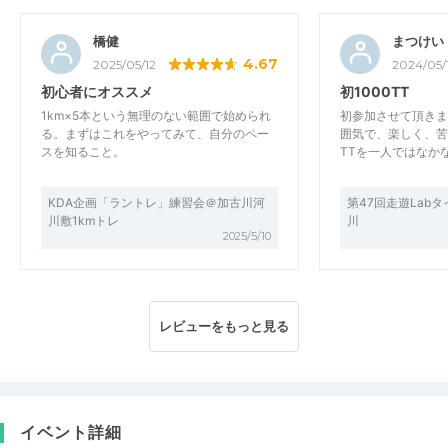
橋健
まつけい
4.67
2025/05/12
2024/05/
初心者にオススメ
初1000TT
1km×5本という無理のない範囲で始められ
初参加させて頂きま
る。まずはこれをやってみて、自分のペー
囲気で、楽しく、苦
スを知ること。
TTを一人ではなか
KDA企画「ラントレ」練習会＠加古川河
第47回走遊Lab
川敷1kmトレ
川
2025/5/10
レビューをもっと見る
イベント詳細