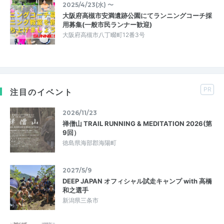
2025/4/23(水) 〜
大阪府高槻市安満遺跡公園にてランニングコーチ採
用募集(一般市民ランナー歓迎)
大阪府高槻市八丁畷町12番3号
PR
注目のイベント
2026/11/23
禅僧山 TRAIL RUNNING & MEDITATION 2026(第
9回）
徳島県海部郡海陽町
2027/5/9
DEEP JAPAN オフィシャル試走キャンプ with 高橋
和之選手
新潟県三条市