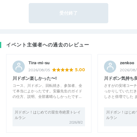
受付終了
イベント主催者への過去のレビュー
Tira-mi-su
zenkoo
5.00
2026/08/05
2026/08
川ドボン楽しかった〜!
川ドボン気持ち
コース、川ドボン、回転焼き、参加者、全
さすがの安堵コーチ
て本当によかったです。安藤先生のガイド
っかりしていただき
の仕方、説明、全部素晴らしかったです…
しさと倍増でした 
川ドボン！はじめての室生寺絶景トレイ
川ドボン！はじめ
ルラン
ルラン
2026/8/2