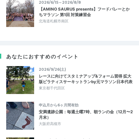
2026/6/15～2026/8/8
【AMINO SAURUS presents】フードバレーとか
ちマラソン 第1回 対策練習会
北海道札幌市南区
あなたにおすすめのイベント
2026/9/26(土)
レースに向けてスタミナアップ&フォーム習得 拡大
版ピラティスサーキットランby元マラソン日本代表
東京都千代田区
申込月から6ヶ月間有効
安満遺跡公園：毎週土曜7時、朝ランの会（12月〜2
月末）
大阪府高槻市