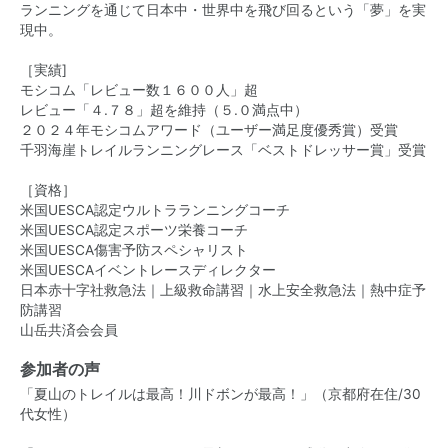
ランニングを通じて日本中・世界中を飛び回るという「夢」を実
現中。
［実績]
モシコム「レビュー数１６００人」超
レビュー「４.７８」超を維持（５.０満点中）
２０２４年モシコムアワード（ユーザー満足度優秀賞）受賞
千羽海崖トレイルランニングレース「ベストドレッサー賞」受賞
［資格］
米国UESCA認定ウルトラランニングコーチ
米国UESCA認定スポーツ栄養コーチ
米国UESCA傷害予防スペシャリスト
米国UESCAイベントレースディレクター
日本赤十字社救急法｜上級救命講習｜水上安全救急法｜熱中症予
防講習
山岳共済会会員
参加者の声
「夏山のトレイルは最高！川ドボンが最高！」（京都府在住/30
代女性）