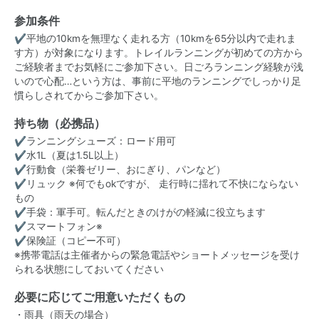
参加条件
✔平地の10kmを無理なく走れる方（10kmを65分以内で走れま
す方）が対象になります。トレイルランニングが初めての方から
ご経験者までお気軽にご参加下さい。日ごろランニング経験が浅
いので心配…という方は、事前に平地のランニングでしっかり足
慣らしされてからご参加下さい。
持ち物（必携品）
✔ランニングシューズ：ロード用可
✔水1L（夏は1.5L以上）
✔行動食（栄養ゼリー、おにぎり、パンなど）
✔リュック ※何でもokですが、 走行時に揺れて不快にならない
もの
✔手袋：軍手可。転んだときのけがの軽減に役立ちます
✔スマートフォン※
✔保険証（コピー不可）
※携帯電話は主催者からの緊急電話やショートメッセージを受け
られる状態にしておいてください
必要に応じてご用意いただくもの
・雨具（雨天の場合）