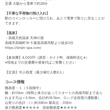
交通 大阪から電車で約28分
【不要な手荷物の預け入れ】
駅のコインロッカーに預け入れ、あとで電車で取りに戻ることが
できます。
【温泉】
・高槻天然温泉 天神の湯
高槻市高槻町16-5 阪急高槻市駅より徒歩2分
https://tenjin-spa.com/
【参加費】4,000円（講習・ガイド料、保険料含む※）
※現地までの交通費や昼食代はご実費ください
【定員】10人程度（最少催行人数6人）
コ―ス情報
難易度：１（５段階中）
離：約13km（時間と体力があってスタートの高槻市駅まで走ら
れます方は＋5.5km、合計約18.5km、ロング走程度の運動量）
山登りの合計：(＋)約380m 最高点：356m
体力難易度★☆☆☆☆ 技術難易度★☆☆☆☆