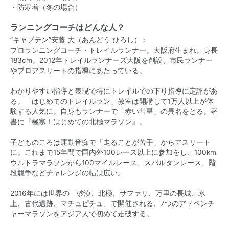
・防寒着（冬の場合）
ランニングコーチはどんな人？
”キャプテン”安藤 大（あんどう ひろし）：
プロランニングコーチ・トレイルランナー。大阪府生まれ。身長
183cm。2012年トレイルランナーズ大阪を創設、市民ランナー
やプロアスリートの指導にあたっている。
わかりやすい指導と表現で特にトレイルでの下り指導に定評があ
る。「はじめてのトレイルラン」教室は開講して1万人以上が体
験する人気に。自身もランナーで「赤い彗星」の異名をとる。著
書に『極寒！はじめての北極マラソン』。
子どものころは運動音痴で「走ることが苦手」からアスリート
に。これまで15年間で国内外100レース以上に参加をし、100km
ウルトラマラソンから100マイルレース、スパルタンレース、階
段競争などチャレンジの幅は広い。
2016年には世界の「砂漠、北極、サファリ、万里の長城、氷
上、古代遺跡、マチュピチュ」で開催される、7つのアドベンチ
ャーマラソンをアジア人で初めて走破する。