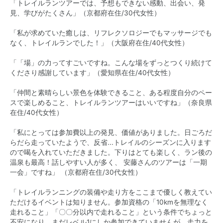
「トレイルランツアーでは、予想もできない感動、出会い、発
見、学びがたくさん」（京都府在住/30代女性）
「私が求めていた癒しは、リフレクソロジーでもマッサージでも
なく、トレイルランでした！」（大阪府在住/40代女性）
「「場」の力ってすごいですね。こんな場をずっとつくり続けて
くださり感謝しています」（愛知県在住/40代女性）
「仲間と素晴らしい景色を体験できること、ある程度自分のペー
スで楽しめること、トレイルランツアーはいいですね」（奈良県
在住/40代女性）
「私にとっては参加費以上の発見、価値がありました。日ごろだ
らだら走っていたようで、反省...トレイルのシーズンに入ります
ので喝を入れていただきました。下りはとても楽しく、ラン後の
温泉も最高！話しやすい人が多く、 安藤さんのツアーは「一期
一会」ですね」 （京都府在住/30代女性）
「トレイルランニングの装備や走り方をここまで優しく教えてい
ただけるイベントは知りません。参加資格の「10kmを無理なく
走れること」「〇〇分以内で走れること」という条件でちょっと
不安になり、まだレベル1にしか参加できていませんが、走力を