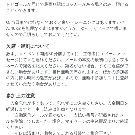
トとゴールが同じで最寄り駅にロッカーがある場合のみ、預ける
ことができます。
Q. 当日までに行なっておくと良いトレーニングはありますか？
A. 10kmを無理なく走れますかどうか、ゆっくりペースで構いま
せんので足慣らししておいてください。
欠席・遅刻について
必ず、＜イベント開始30分前まで＞に、主催者に＜メールメッ
セージにて＞ご連絡ください。メールの本文の最初には必ずフル
ネームで宛名を記入ください。宛名がない場合、すぐに返信がで
きない場合があります。当日無断欠席されますと、ほかの参加者
の方に待ち時間の迷惑が及びますので、無断不参加リストに登録
させていただく場合があります。
参加上の注意
・入金忘れが多くあって、忘れずにご入金ください。入金期日を
経過しますと、申し込みは無効となります
・「自動返信メールが届かない」「支払い番号が記載されたメー
ルを削除してしまった」場合、マイページの申込履歴よりご確認
ください
・トイレは済ませ、着替えて走れる服装でご集合下さい