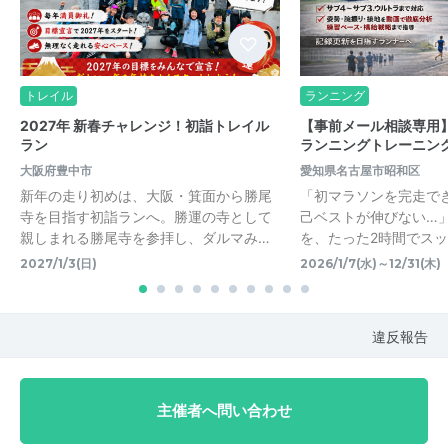
トレイル
ランニング
2027年 新春チャレンジ！初詣トレイル
【事前メール相談専用】
ラン
ランニングトレーニン
大阪府豊中市
愛知県名古屋市昭和区
新年の走り初めは、大阪・箕面から勝尾
「初マラソンを完走で
寺を目指す初詣ランへ。勝運の寺として
己ベストが伸びない…
親しまれる勝尾寺を参拝し、ダルマみ…
を、たった2時間でス
2027/1/3(日)
2026/1/7(水)～12/31(木)
違反報告
主催者へ問い合わせ