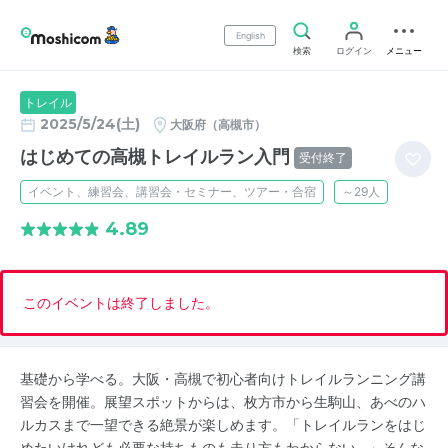
English
検索
ログイン
メニュー
トレイル
2025/5/24(土)
大阪府（高槻市）
はじめての高槻トレイルラン入門
受付終了
イベント、練習会、講習会・セミナー、ツアー・合宿
～29人
4.89
このイベントは終了しました。
基礎から学べる。大阪・高槻で初心者向けトレイルランニング講
習会を開催。展望スポットからは、枚方市から生駒山、あべのハ
ルカスまで一望できる絶景が楽しめます。「トレイルランをはじ
めたいけれども必要な持ちものも走り方もわからない…」そんな