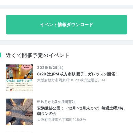
イベント情報ダウンロード
近くで開催予定のイベント
2026/8/29(土)
8/29(土)PM 枚方市駅 親子ヨガレッスン開催！
大阪府枚方市岡東町18-23 枚方近畿ビル4F
申込月から3ヶ月間有効
安満遺跡公園：（12月〜2月末まで）毎週土曜7時、
朝ランの会
大阪府高槻市八丁畷町12番3号