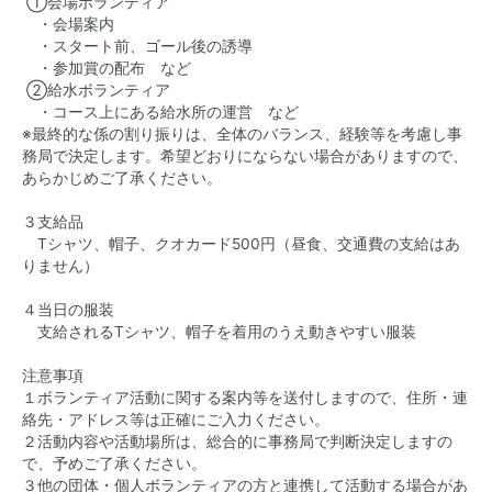
①会場ボランティア
・会場案内
・スタート前、ゴール後の誘導
・参加賞の配布 など
②給水ボランティア
・コース上にある給水所の運営 など
※最終的な係の割り振りは、全体のバランス、経験等を考慮し事
務局で決定します。希望どおりにならない場合がありますので、
あらかじめご了承ください。
３支給品
Tシャツ、帽子、クオカード500円（昼食、交通費の支給はあ
りません）
４当日の服装
支給されるTシャツ、帽子を着用のうえ動きやすい服装
注意事項
１ボランティア活動に関する案内等を送付しますので、住所・連
絡先・アドレス等は正確にご入力ください。
２活動内容や活動場所は、総合的に事務局で判断決定しますの
で、予めご了承ください。
３他の団体・個人ボランティアの方と連携して活動する場合があ