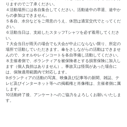
りますのでご了承ください。
４活動場所には各自集合してください。活動途中の早退、途中か
らの参加はできません。
５各自、水分などをご用意のうえ、休憩は適宜交代でとってくだ
さい。
６活動当日は、支給したスタッフTシャツを必ず着用してくださ
い。
７大会当日が雨天の場合でも大会が中止にならない限り、所定の
場所で活動していただきます。傘をさしながらの活動はできませ
んので、タオルやレインコートを各自準備し活動してください。
８主催者側で、ボランティアを被保険者とする損害保険に加入し
ます（個人負担はありません）。事故又は怪我があった場合に
は、保険適用範囲内で対応します。
9ボランティアの活動の写真、映像及び記事等の新聞、雑誌、テ
レビ及びインターネット等への掲載権と肖像権は、主催者側に属
します。
10活動終了後、アンケートへのご協力をよろしくお願いいたしま
す。