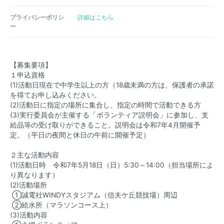
プライバシーポリシ
詳細はこちら
ー
【募集要項】
１申込資格
(1)活動日現在で中学生以上の方（18歳未満の方は、保護者の承諾
を得てお申し込みください。
(2)活動日に指定の場所に集合し、指定の時間で活動できる方
(3)実行委員会が主催する「ボランティア説明会」に参加し、支
給品等の受け取りができること。説明会は令和7年4月開催予
定。（平日の夜間と休日の午前に開催予定）
２主な活動内容
(1)活動日時 令和7年5月18日（日）5:30～14:00（担当場所によ
り異なります）
(2)活動場所
①誠電社WINDYスタジアム（信夫ケ丘競技場）周辺
②給水所（マラソンコース上）
(3)活動内容