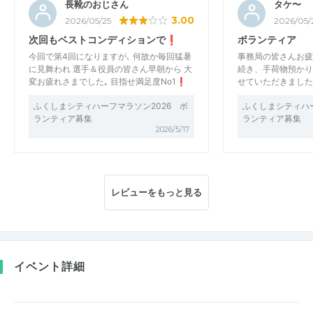
長靴のおじさん
タケ〜
3.00
2026/05/25
2026/05/
次回もベストコンディションで❗
ボランティア
今回で第4回になりますが､ 何故か毎回猛暑
事務局の皆さんお疲
に見舞われ 選手＆役員の皆さん早朝から 大
続き、手荷物預かり
変お疲れさまでした｡ 目指せ満足度No1❗
せていただきました
ふくしまシティハーフマラソン2026 ボ
ふくしまシティハー
ランティア募集
ランティア募集
2026/5/17
レビューをもっと見る
イベント詳細