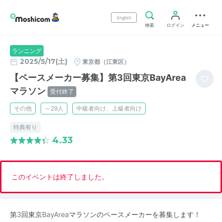
English
検索
ログイン
メニュー
ランニング
2025/5/17(土)
東京都（江東区）
【ペースメーカー募集】第3回東京BayArea
マラソン
受付終了
その他
～29人
中級者向け、上級者向け
特典有り
4.33
このイベントは終了しました。
第3回東京BayAreaマラソンのペースメーカーを募集します！