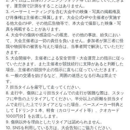
2. タイムはご自身のランニングウォッチ等で計測していただきま
す。運営側で計測をすることはありません。
3. ペーサーミーティングを含む大会中の映像・写真の掲載権及
び肖像権は主催者に帰属します。大会公式HPや主催者が実施す
る他大会のHP、その他広告物等で、本大会で撮影した映像・写
真を掲載することがあります。
4. 大会中の傷病や感染症への罹患、その他の事故、紛失におい
て、大会主催者は一切の責任を負いません。参加者が第三者に怪
我や物損等の被害を与えた場合は、当事者間で解決していただだ
きます。
5. 大会開催中、主催者による安全管理・大会運営上の指示に従っ
ていただきます。また主催者が競技続行に支障があると判断した
場合、主催者の競技中止の指示に直ちに従っていただきます。
6. 一般の交通を妨げるなど、周囲の迷惑となる行為は禁止で
す。
7. 担当タイムを厳守して走ってください。
8. 走行中、傷病により担当タイムでの走行が困難な際は、スタッ
フに申告の上リタイアしてください。半分以上の距離を担当タイ
ムで走行した上でリタイアとなった場合、ペースメーカー特典と
して【ドリンク１本、軽食（カロリーメイト等）、クオカード
1000円分】をお渡しします。
9. 傷病以外を理由としたリタイアは認められません。
10. SNSを利用している方は、大会告知にご協力ください。