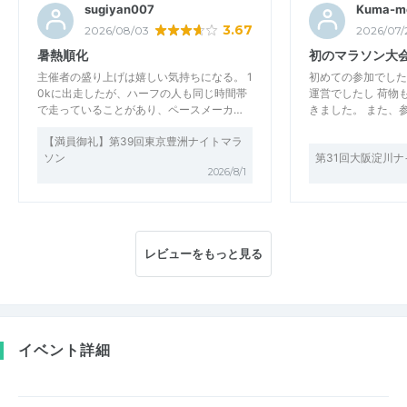
sugiyan007
Kuma-m
3.67
2026/08/03
2026/07/
暑熱順化
初のマラソン大
主催者の盛り上げは嬉しい気持ちになる。 1
初めての参加でした
0kに出走したが、ハーフの人も同じ時間帯
運営でしたし 荷物
で走っていることがあり、ペースメーカ…
きました。 また、
【満員御礼】第39回東京豊洲ナイトマラ
ソン
第31回大阪淀川
2026/8/1
レビューをもっと見る
イベント詳細