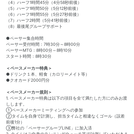
（4）ハーフ1時間45分（4分58秒前後）
（5）ハーフ1時間50分（5分12秒前後）
（6）ハーフ1時間55分（5分27秒前後）
（7）ハーフ2時間（5分41秒前後）
（8）最後尾グループサポート
●ペーサー集合時間
ペーサー受付時間：7時30分～8時00分
ペーサーMTG：8時00分～8時10分
スタート時間：8時30分
＜ペースメーカー特典＞
●ドリンク１本、軽食（カロリーメイト等）
●クオカード2000円分
＜ペースメーカー規則＞
1. ペースメーカー特典は以下の項目を全て満たした方にのみお渡
しします。
①ペースメーカーミーティングへの参加
②タイムを自身で計測し、担当タイムと相違なくゴール（誤差
前後1分）
③弊社の「ペーサーグループLINE」に加入済