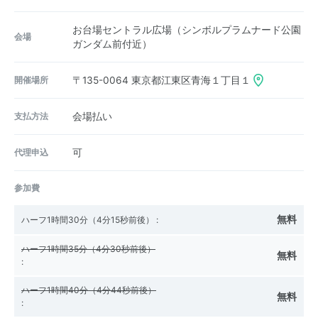
お台場セントラル広場（シンボルプラムナード公園
会場
ガンダム前付近）
開催場所
〒135-0064
東京都江東区青海１丁目１
支払方法
会場払い
代理申込
可
参加費
無料
ハーフ1時間30分（4分15秒前後）
:
ハーフ1時間35分（4分30秒前後）
無料
:
ハーフ1時間40分（4分44秒前後）
無料
: