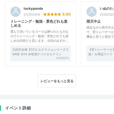
luckypanda
いぬのた
5.00
2025/06/16
2025/05/
トレーニング・勉強・景色どれも楽
雨天中止
しめる
残念ながら雨天中止
選んで頂いているコースは練られたものな
で、菅トレーナーか
のでトレーニング・勉強・景色どれでも楽
機会と思うと残念で
しめる内容だと思います。今回のみずが…
大好評企画【CCヒルクライムシリーズ 2
【管トレーナーと
5#6】6/14 水垣湖クリスタルライン
負！＆周辺ライド
2025/6/14
レビューをもっと見る
イベント詳細