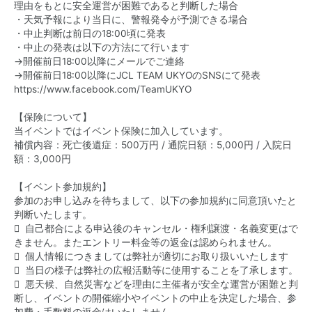
理由をもとに安全運営が困難であると判断した場合
・天気予報により当日に、警報発令が予測できる場合
・中止判断は前日の18:00頃に発表
・中止の発表は以下の方法にて行います
→開催前日18:00以降にメールでご連絡
→開催前日18:00以降にJCL TEAM UKYOのSNSにて発表
https://www.facebook.com/TeamUKYO
【保険について】
当イベントではイベント保険に加入しています。
補償内容：死亡後遺症：500万円 / 通院日額：5,000円 / 入院日
額：3,000円
【イベント参加規約】
参加のお申し込みを待ちまして、以下の参加規約に同意頂いたと
判断いたします。
 自己都合による申込後のキャンセル・権利譲渡・名義変更はで
きません。またエントリー料金等の返金は認められません。
 個人情報につきましては弊社が適切にお取り扱いいたします
 当日の様子は弊社の広報活動等に使用することを了承します。
 悪天候、自然災害などを理由に主催者が安全な運営が困難と判
断し、イベントの開催縮小やイベントの中止を決定した場合、参