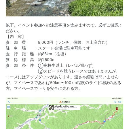
以下、イベント参加への注意事項を含みますので、必ずご確認く
ださい。
【内 容】
参 加 費 ：8,000円（ランチ、保険、お土産含む）
駐 車 場 ：スタート会場に駐車可能です
走 行 距 離：約85km（往復）
獲 得 標 高：約1,500m
参 加 条 件：①高校生以上（レベル問わず）
②スピードを競うレースではありませんが、
コースにはアップダウンがあります。速さや経験は問いません
が、マイペースであれば50km〜100km程度のライド経験のある
方。マイペースで下りを安全に走れる方。