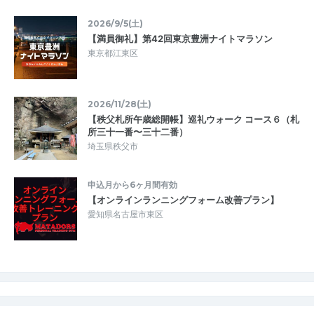
2026/9/5(土)
【満員御礼】第42回東京豊洲ナイトマラソン
東京都江東区
2026/11/28(土)
【秩父札所午歳総開帳】巡礼ウォーク コース６（札
所三十一番〜三十二番）
埼玉県秩父市
申込月から6ヶ月間有効
【オンラインランニングフォーム改善プラン】
愛知県名古屋市東区