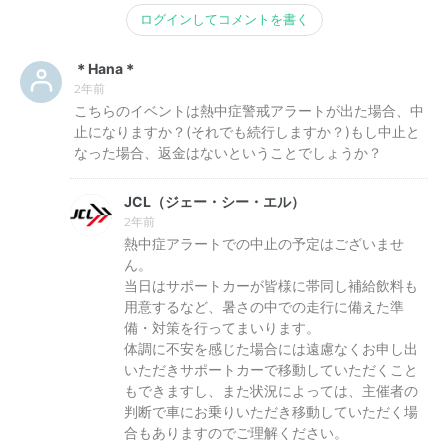
ログインしてコメントを書く
＊Hana＊
2年前
こちらのイベントは熱中症警戒アラートが出た場合、中
止になりますか？(それでも続行しますか？)もし中止と
なった場合、返金はないということでしょうか？
JCL（ジェー・シー・エル）
2年前
熱中症アラートでの中止の予定はございませ
ん。
当日はサポートカーが皆様に帯同し補給飲料も
用意するなど、暑さの中での走行に備えた準
備・対策を行ってまいります。
体調に不安を感じた場合には遠慮なくお申し出
いただきサポートカーで移動していただくこと
もできますし、また状況によっては、主催者の
判断で車にお乗りいただき移動していただく場
合もありますのでご理解ください。