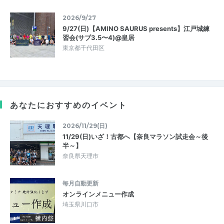
2026/9/27
9/27(日)【AMINO SAURUS presents】江戸城練
習会(サブ3.5〜4)@皇居
東京都千代田区
あなたにおすすめのイベント
2026/11/29(日)
11/29(日)いざ！古都へ【奈良マラソン試走会～後
半～】
奈良県天理市
毎月自動更新
オンラインメニュー作成
埼玉県川口市