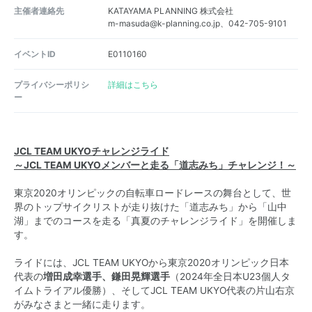
主催者連絡先
KATAYAMA PLANNING 株式会社
m-masuda@k-planning.co.jp、042-705-9101
イベントID
E0110160
プライバシーポリシ
詳細はこちら
ー
JCL TEAM UKYOチャレンジライド
～JCL TEAM UKYOメンバーと走る「道志みち」チャレンジ！～
東京2020オリンピックの自転車ロードレースの舞台として、世
界のトップサイクリストが走り抜けた「道志みち」から「山中
湖」までのコースを走る「真夏のチャレンジライド」を開催しま
す。
ライドには、JCL TEAM UKYOから東京2020オリンピック日本
代表の
増田成幸選手、鎌田晃輝選手
（2024年全日本U23個人タ
イムトライアル優勝）、そしてJCL TEAM UKYO代表の片山右京
がみなさまと一緒に走ります。