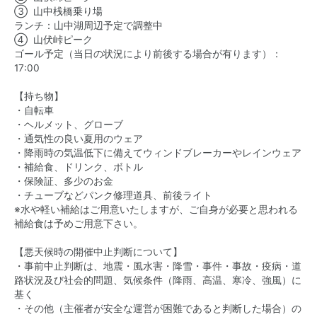
③ 山中桟橋乗り場
ランチ：山中湖周辺予定で調整中
④ 山伏峠ピーク
ゴール予定（当日の状況により前後する場合が有ります）：
17:00
【持ち物】
・自転車
・ヘルメット、グローブ
・通気性の良い夏用のウェア
・降雨時の気温低下に備えてウィンドブレーカーやレインウェア
・補給食、ドリンク、ボトル
・保険証、多少のお金
・チューブなどパンク修理道具、前後ライト
※水や軽い補給はご用意いたしますが、ご自身が必要と思われる
補給食は予めご用意下さい。
【悪天候時の開催中止判断について】
・事前中止判断は、地震・風水害・降雪・事件・事故・疫病・道
路状況及び社会的問題、気候条件（降雨、高温、寒冷、強風）に
基く
・その他（主催者が安全な運営が困難であると判断した場合）の