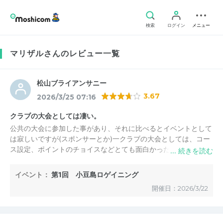
検索
ログイン
メニュー
マリザルさんのレビュー一覧
松山ブライアンサニー
3.67
2026/3/25 07:16
クラブの大会としては凄い。
公共の大会に参加した事があり、それに比べるとイベントとして
は寂しいですが(スポンサーとか)一クラブの大会としては、コー
ス設定、ポイントのチョイスなどとても面白かったです。途中、
買い物できると思ってましたがコンビニとか無くて、食料を置い
てスタートしたのが悔やまれます。オリエンテーリングクラブの
イベント：
第1回 小豆島ロゲイニング
大会でスタートから皆さんが走り始めたのは驚きました。
開催日：2026/3/22
(私は、最初から歩きで回ろうと思ってたので。)
またの大会の開催を期待してます。