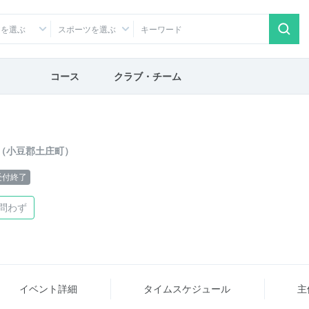
アを選ぶ
スポーツを選ぶ
コース
クラブ・チーム
（小豆郡土庄町）
受付終了
問わず
イベント詳細
タイム
スケジュール
主