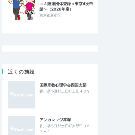
ｅＡ陸連団体登録＜東京4次申
請＞（2026年度）
東京都新宿区
近くの施設
国際宗教心理学会四国支部
香川県小豆郡土庄町上庄４８９
アンカレッジ琴塚
香川県小豆郡土庄町大部甲３５
７－４