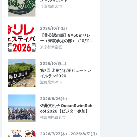
メ－ルサポ－ト
兵庫県西宮市
2026/10/11(日)
【非公認の部】8×50ｍリレ
ー＜未就学児の部＞（10/11…
東京都新宿区
2026/10/3(土)
第7回 比良びわ湖ビュートレ
イルラン2026
滋賀県大津市
2026/9/26(土)
佐藤文机子 OceanSwimSch
ool 2026【ビジター参加】
神奈川県鎌倉市
2026/7/23(木)～2026/8/31(月)