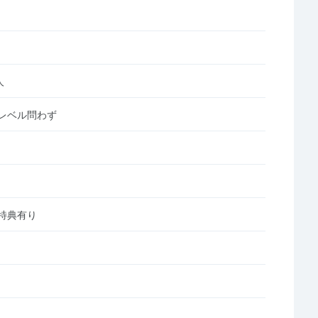
人
レベル問わず
特典有り