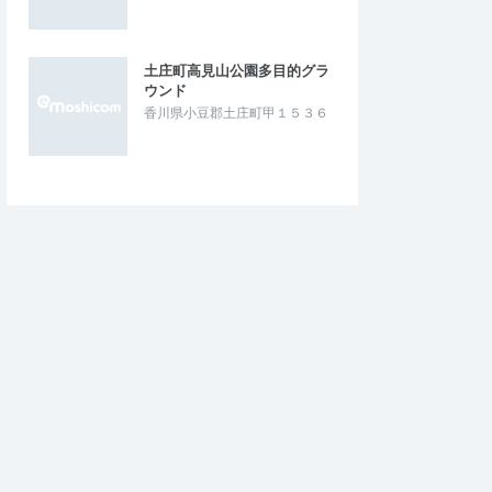
土庄町高見山公園多目的グラ
ウンド
香川県小豆郡土庄町甲１５３６
ツヨシ
5.00
4
いい範囲でよかっ
山あり街あり、チェッ
やすくて、ちょうどい
くロゲイニングでき…
ゲイニング