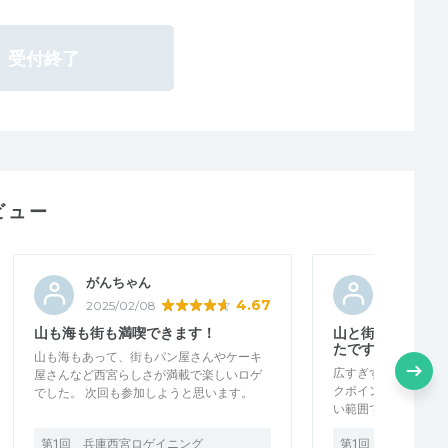
受付終了
ビュー
がんちゃん
ナカムラ
4.67
2025/02/08
2025/02/0
山も海も街も満喫できます！
山と街、ちょうど
たです
山も海もあって、街もパン屋さんやケーキ
広すぎず狭すぎず、
屋さんなど西宮らしさが満載で楽しいロゲ
クポイントも分かり
でした。 次回も参加しようと思います。
い範囲でした。 楽し
第1回 兵庫西宮ロゲイニング
第1回 兵庫西宮ロ