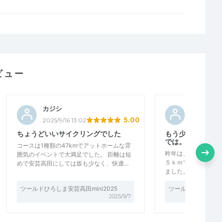
ビュー
カジシ
テツ＆ミ
5.00
2025/9/16 13:02
2025/9/9 2
ちょうどいいサイクリングでした
もう少し長い距離
では。
コースは1種類の47kmでアットホームな雰
昨年は、参加できず
囲気のイベントで大満足でした。 距離は短
５ｋｍでしたが最終
めで安芸高田にしては坂も少なく、快適…
ました。コース案内
ツールドひろしま安芸高田mini2025
ツールドひろしま安芸高
2025/9/7