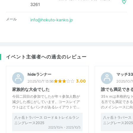
3261
メール
info@hokuto-kanko.jp
イベント主催者への過去のレビュー
hideランナー
マッチ3
3.00
2025/10/7 13:58
2025/10/7
家族的な大会でした
誰でも満足でき
今回二回目の参加でしたが年々参加人数が
35ｋｍは本格的な
減少した感じがしています。コースレイア
る方でも満足できる
ウトはとてもパンチがあるレイアウトで…
のメインレースに向
八ヶ岳トラバース ロード＆トレイルラン
八ヶ岳トラバース
ニングレース2025
ニングレース2025
2025/10/4・2025/10/5