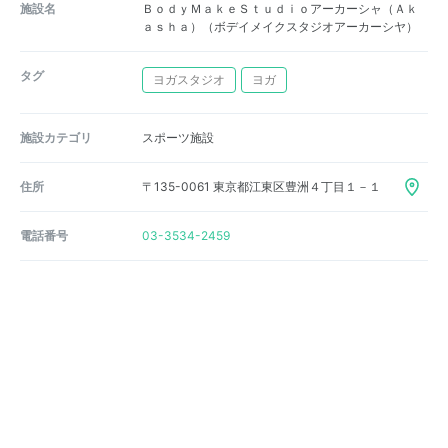
施設名
ＢｏｄｙＭａｋｅＳｔｕｄｉｏアーカーシャ（Ａｋ
ａｓｈａ）（ボデイメイクスタジオアーカーシヤ）
タグ
ヨガスタジオ
ヨガ
施設カテゴリ
スポーツ施設
住所
〒135-0061 東京都江東区豊洲４丁目１－１
電話番号
03-3534-2459