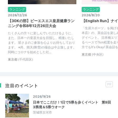
ランニング
ランニング
2026/12/26
2026/8/20
【30Kの部】ピーエスエス皇居健康ラン
【English Run】
ニング令和8年12月26日大会
「生涯スポーツ」を掲げる《S
本店》の、英会話を楽し
たくさんの方々に楽しんでいただけるように、
グイベント。 日本橋エ
また、日本一の皇居大会を目指し、精進いたし
るペースで7km程度を走
ます。 皆さまのご参加を心よりお待ちしており
方でもIt's Okay! 英会話を
ます。 ※尚、雨天(降雪)の場合は中止致します。
同時にコロナを始めとした社...
東京都
(中央区)
東京都
(千代田区)
PR
注目のイベント
2026/9/26
日本でここだけ！1日で5県を歩くイベント 第9回
3県境＆5県ウオーク
茨城県古河市