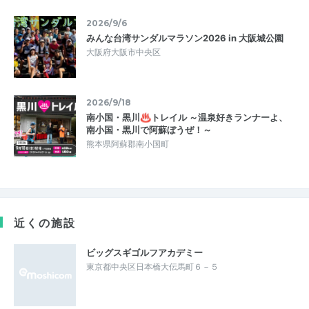
2026/9/6
みんな台湾サンダルマラソン2026 in 大阪城公園
大阪府大阪市中央区
2026/9/18
南小国・黒川♨トレイル ～温泉好きランナーよ、
南小国・黒川で阿蘇ぼうぜ！～
熊本県阿蘇郡南小国町
近くの施設
ビッグスギゴルフアカデミー
東京都中央区日本橋大伝馬町６－５