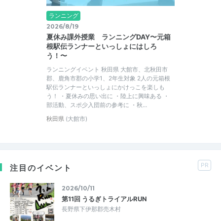
ランニング
2026/8/19
夏休み課外授業 ランニングDAY〜元箱
根駅伝ランナーといっしょにはしろ
う！〜
ランニングイベント 秋田県 大館市、北秋田市
郡、鹿角市郡の小学1、2年生対象 2人の元箱根
駅伝ランナーといっしょにかけっこを楽しも
う！ ・夏休みの思い出に ・陸上に興味ある ・
部活動、スポ少入団前の参考に ・秋...
秋田県
(大館市)
PR
注目のイベント
2026/10/11
第11回 うるぎトライアルRUN
長野県下伊那郡売木村