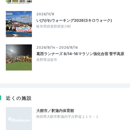
2026/11/8
いびがわウォーキング2026(3キロウォーク)
岐阜県揖斐郡揖斐川町
2026/8/14～2026/8/16
葛西ランナーズ 8/14-16マラソン強化合宿 菅平高原
長野県須坂市
近くの施設
大館市／釈迦内体育館
秋田県大館市釈迦内字台野道上１０－１