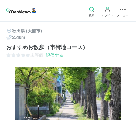
検索
ログイン
メニュー
秋田県
(大館市)
2.4km
おすすめお散歩（市街地コース）
未評価
評価する