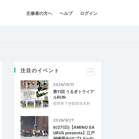
主催者の方へ
ヘルプ
ログイン
注目のイベント
PR
2026/10/11
第11回 うるぎトライア
ルRUN
長野県下伊那郡売木村
2026/9/27
9/27(日)【AMINO SA
URUS presents】江戸
城練習会(サブ3.5〜4)