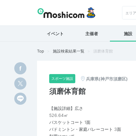
エリ
イベント
主催者
施設
Top
施設検索結果一覧
須磨体育館
兵庫県(神戸市須磨区)
スポーツ施設
須磨体育館
【施設詳細】広さ
526.64㎡
バスケットコート 1面
バドミントン・家庭バレーコート 3面