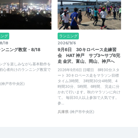
ニング
ランニング
8/18
2026/9/6
ンニング教室・8/18
9月6日 30キロペース走練習
）
会 HAT 神戸 サブ3〜サブ6完
走 金沢、富山、岡山、神戸へ
ングを楽しみながら基本動作を
初心者向けのランニング教室で
2026年9月6日 日曜日 8時30分スタ
ート 30キロペース走をマラソン目標
タイム3時間、 3時間30分4時間、4
(神戸市中央区)
時間30分、5時間、6時間、 完走に分
かれて行います。秋のマラソンに向け
て。 毎回30人以上参加で人気です。
参...
兵庫県
(神戸市中央区)