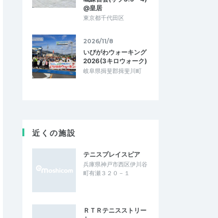
@皇居
東京都千代田区
2026/11/8
いびがわウォーキング
2026(3キロウォーク)
岐阜県揖斐郡揖斐川町
近くの施設
テニスプレイスピア
兵庫県神戸市西区伊川谷
町有瀬３２０－１
ＲＴＲテニスストリー