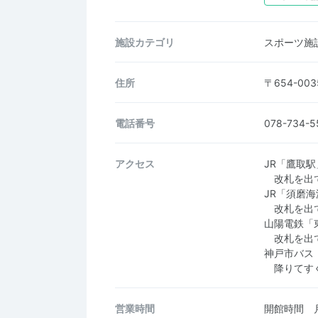
施設カテゴリ
スポーツ施
住所
〒654-00
電話番号
078-734-5
アクセス
JR「鷹取駅
改札を出て
JR「須磨
改札を出て
山陽電鉄「
改札を出て
神戸市バス
降りてす
営業時間
開館時間 月