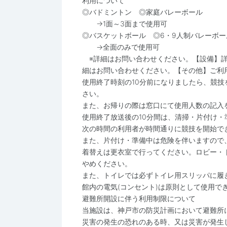
利用について
◎バドミントン ◎家庭バレーボール
→1面～3面まで使用可
◎バスケットボール ◎6・9人制バレーボー
→全面のみで使用可
※詳細はお問い合わせください。【設備】詳
細はお問い合わせください。【その他】ご利
使用終了時刻の10分前になりましたら、競
さい。
また、お帰りの際は窓口にて使用人数の記入
使用終了放送後の10分間は、清掃・片付け・
次の時間の利用者が時間通りに競技を開始で
また、片付け・準備中は危険を伴いますので
着替えは更衣室で行ってください。ロビー・
やめください。
また、トイレでは必ずトイレ用スリッパに履
館内の電気(コンセント)は原則として使用
避難所開設に伴う利用制限について
当施設は、神戸市の防災計画において避難所
災害の発生の恐れのある時、又は災害が発生