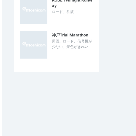
KOBE Twillight Runw
ay
ロード、往復
神戸Trial Marathon
周回、ロード、信号機が
少ない、景色がきれい