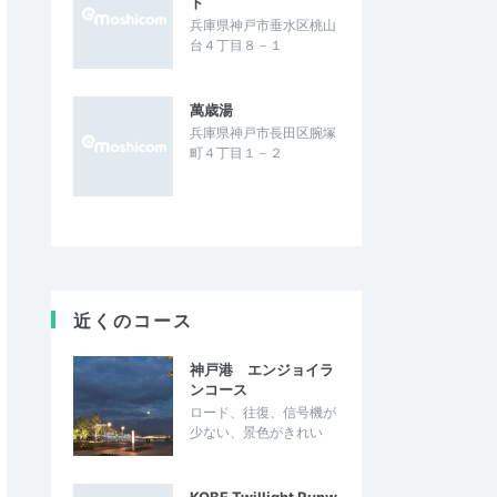
ト
兵庫県神戸市垂水区桃山
台４丁目８－１
萬歳湯
兵庫県神戸市長田区腕塚
町４丁目１－２
近くのコース
神戸港 エンジョイラ
ンコース
ロード、往復、信号機が
少ない、景色がきれい