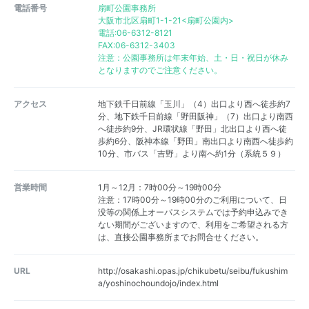
電話番号
扇町公園事務所
大阪市北区扇町1-1-21<扇町公園内>
電話:06-6312-8121
FAX:06-6312-3403
注意：公園事務所は年末年始、土・日・祝日が休み
となりますのでご注意ください。
アクセス
地下鉄千日前線「玉川」（4）出口より西へ徒歩約7
分、地下鉄千日前線「野田阪神」（7）出口より南西
へ徒歩約9分、JR環状線「野田」北出口より西へ徒
歩約6分、阪神本線「野田」南出口より南西へ徒歩約
10分、市バス「吉野」より南へ約1分（系統５９）
営業時間
1月～12月：7時00分～19時00分
注意：17時00分～19時00分のご利用について、日
没等の関係上オーパスシステムでは予約申込みでき
ない期間がございますので、利用をご希望される方
は、直接公園事務所までお問合せください。
URL
http://osakashi.opas.jp/chikubetu/seibu/fukushim
a/yoshinochoundojo/index.html