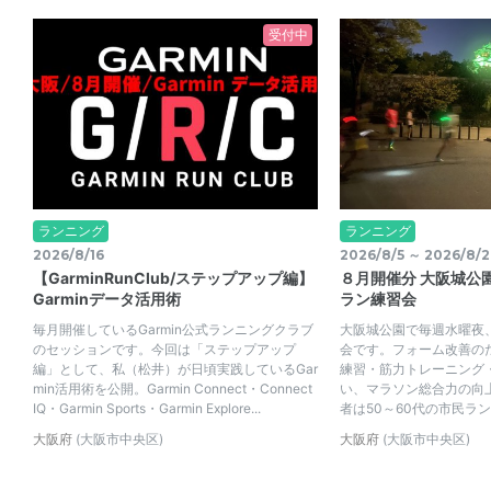
受付中
ランニング
ランニング
2026/8/16
2026/8/5 ～ 2026/8/2
【GarminRunClub/ステップアップ編】
８月開催分 大阪城公
Garminデータ活用術
ラン練習会
毎月開催しているGarmin公式ランニングクラブ
大阪城公園で毎週水曜夜、
のセッションです。今回は「ステップアップ
会です。フォーム改善の
編」として、私（松井）が日頃実践しているGar
練習・筋力トレーニング
min活用術を公開。Garmin Connect・Connect
い、マラソン総合力の向
IQ・Garmin Sports・Garmin Explore...
者は50～60代の市民ラン
大阪府
(大阪市中央区)
大阪府
(大阪市中央区)