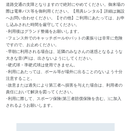
道路交通の支障となりますので絶対にやめてください。御来場の
際は電車バス等を御利用ください。【用具レンタル】詳細は施設
へお問い合わせください。【その他】ご利用にあたっては、お申
し込みされた時間を厳守してください。
･利用後はグランド整備をお願いします。
･フェンス外でのキャッチボールやバットの素振りは非常に危険
ですので、お止めください。
･早朝に利用される場合は、近隣のみなさんの迷惑となるような
大きな音(声)は、出さないようにしてください。
･硬式球・準硬式球は使用できません。
･利用にあたっては、ボール等が場外に出ることのないよう十分
注意すること。
･故意または過失により第三者へ損害を与えた場合は、利用者の
責任において解決を図ってください。
･利用に際して、スポーツ保険(第三者賠償保険を含む。)に加入
されるようお願いします。