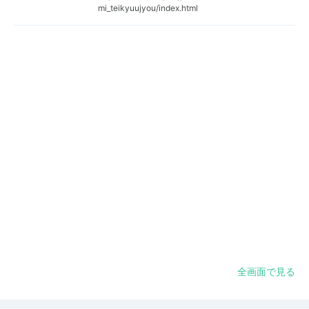
mi_teikyuujyou/index.html
全画面で見る