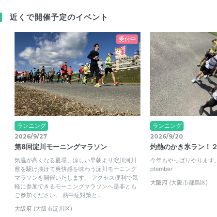
近くで開催予定のイベント
受付中
ランニング
ランニング
2026/9/27
2026/9/20
第8回淀川モーニングマラソン
灼熱のかき氷ラン！２０
気温が高くなる夏場、涼しい早朝より淀川河川
今年もやっぱりやります
敷を駆け抜けて爽快感を味わう淀川モーニング
ptember
マラソンを開催いたします。 アクセス便利で気
大阪府
(大阪市都島区)
軽に参加できるモーニングマラソンへ是非とも
ご参加ください。 熱中症対策と...
大阪府
(大阪市淀川区)