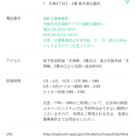
1、天満4丁目2・3番 南天満公園内
電話番号
扇町公園事務所
大阪市北区扇町1-1-21<扇町公園内>
電話:06-6312-8121
FAX:06-6312-3403
注意：公園事務所は年末年始、土・日・祝日が休み
となりますのでご注意ください。
アクセス
地下鉄谷町線「天満橋」2番出口、及び京阪本線「天
満橋」2番出口より北西へ徒歩約5分
営業時間
1月～4月、10月～12月 9時～19時
5月～9月(ナイター期間) 9時～21時
ナイター利用 19時～21時
注意：17時～19時のご利用について、日没等の関係
上オーパスシステムでは 予約申込みできない期間が
ございますので、 利用をご希望される方は、 直接公
園事務所までお問合せください。
URL
http://osakashi.opas.jp/chikubetu/chubu/kita/mina