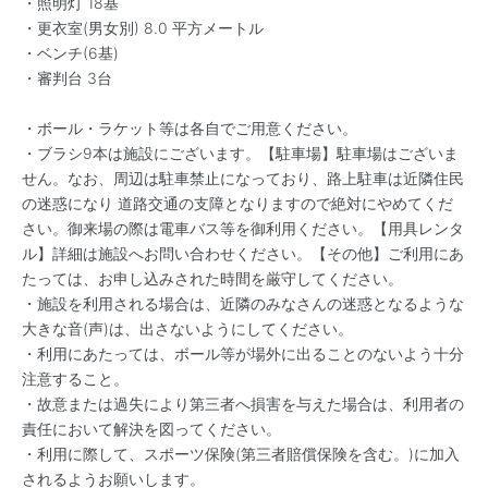
・照明灯 18基
・更衣室(男女別) 8.0 平方メートル
・ベンチ(6基)
・審判台 3台
・ボール・ラケット等は各自でご用意ください。
・ブラシ9本は施設にございます。【駐車場】駐車場はございま
せん。なお、周辺は駐車禁止になっており、路上駐車は近隣住民
の迷惑になり 道路交通の支障となりますので絶対にやめてくだ
さい。御来場の際は電車バス等を御利用ください。【用具レンタ
ル】詳細は施設へお問い合わせください。【その他】ご利用にあ
たっては、お申し込みされた時間を厳守してください。
・施設を利用される場合は、近隣のみなさんの迷惑となるような
大きな音(声)は、出さないようにしてください。
・利用にあたっては、ボール等が場外に出ることのないよう十分
注意すること。
・故意または過失により第三者へ損害を与えた場合は、利用者の
責任において解決を図ってください。
・利用に際して、スポーツ保険(第三者賠償保険を含む。)に加入
されるようお願いします。