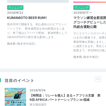
ランニング
ランニング
2026/8/22
2026/6/17 〜
KUMAMOTO BEER RUN!!
マラソン練習会新規
グコーチデビューし
熊本市内で開催する、初心者向けのビアランイ
民総合運動公園
ベントです。 熊本城周辺を5km程度ゆるく走
り、終了後はビアバーで乾杯。 参加特典として
サニエスリンクのコーチ
1杯400円OFFの割引券を配布します。
ける方の募集です。指導
事前研修を実施しますし
熊本県
(熊本市中央区)
に成長できます。男女とも
程度まで。学生時代の陸上経
熊本県
(熊本市東区)
PR
注目のイベント
2026/9/26
【時間走：リレー＆個人】走る＋アフリカ支援 第
9回 AFRICA パートナーシップラン in 稲城
東京都稲城市