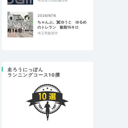
埼玉県入間郡越生町
2026/8/16
ちゃんぷ。✖ゆうと ゆるめ
のトレラン 飯能15キロ
埼玉県飯能市
走ろうにっぽん
ランニングコース10撰