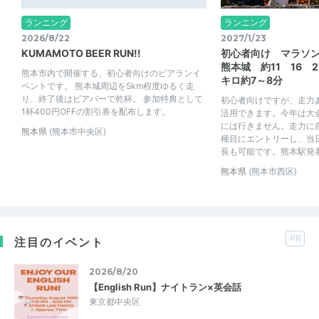
ランニング
ランニング
2026/8/22
2027/1/23
KUMAMOTO BEER RUN!!
初心者向け マラソ
熊本城 約11 16 
熊本市内で開催する、初心者向けのビアランイ
キロ約7～8分
ベントです。 熊本城周辺を5km程度ゆるく走
り、終了後はビアバーで乾杯。 参加特典として
初心者向けですが、走力あ
1杯400円OFFの割引券を配布します。
活用できます。今年は大
には行きません。走力に
熊本県
(熊本市中央区)
種目にエントリーし、当
長も可能です。熊本駅発着な
熊本県
(熊本市西区)
PR
注目のイベント
2026/8/20
【English Run】ナイトラン×英会話
東京都中央区