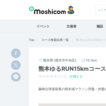
エリ
イベント
主催者
施設
Top
コース検索結果一覧
熊本ゆるRUN15km
熊本県
(熊本市中央区)
15.1km
熊本ゆるRUN15kmコー
未評価
評価する
藤崎台球場発着の熊本城マラソン序盤・終盤