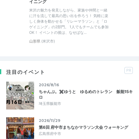
イニング
米沢の魅力を発見しながら、家族や仲間と一緒
に汗を流して最高の思い出を作ろう！ 気軽に楽
しく身体を動かせる「リレーマラソン」と「ロ
ゲイニング」の2部門。 1人でもチームでも参加
OK！ イベントの後は、なせばな...
山形県
(米沢市)
PR
注目のイベント
2026/8/16
ちゃんぷ。✖ゆうと ゆるめのトレラン 飯能15キ
ロ
埼玉県飯能市
2026/11/29
第6回 府中市まちなかマラソン大会 ウォーキング
広島県府中市