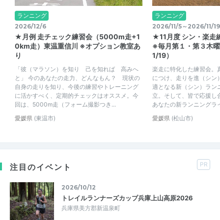
ランニング
ランニング
2026/12/6
2026/11/5～2026/11/19
★月例 走チェック練習会（5000m走+1
★11月度 シン・楽
0km走）東温重信川 ※オプション教室あ
※毎月第１・第３木曜18
り
1/19）
「彼（マラソン）を知り 己を知れば 高みへ
楽走に特化した練習会。
と」 今のあなたの走力、どんなもん？ 現状の
につけ、走りを進（シン
自身の走りを知り、今後の練習やトレーニング
適となる新（シン）ラン
に活かすべく、定期的チェックはオススメ。今
立。そして、皆で応援し
回は、5000m走（フォーム撮影つき...
あなたの新ランニングライ
愛媛県
(東温市)
愛媛県
(松山市)
PR
注目のイベント
2026/10/12
トレイルランナーズカップ兵庫上山高原2026
兵庫県美方郡新温泉町