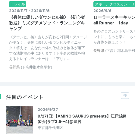
トレイル
スキー、クロスカントリ
2026/11/7・2026/11/8
2026/9/6
《身体に優しいダウンヒル編》《初心者
ローラースキーキャンプ 
歓迎》ミズグチメソッド・ランニングキ
ail Runner 1day
ャンプ
冬のクロスカントリース
ントに、もっと楽に、も
《ダウンヒル編》走りが変わる2日間！ダメージ
ら身体を鍛えよう！
が少なく、身体に優しいダウンヒルテクニッ
ク！答えは、あなたの体の仕組みと物体が落下
長野県
(下高井郡木島平村
する法則性の中にあります！下半身の故障を抱
えるトレイルランナーは、「下り」...
長野県
(下高井郡木島平村)
PR
注目のイベント
2026/9/27
9/27(日)【AMINO SAURUS presents】江戸城練
習会(サブ3.5〜4)@皇居
東京都千代田区