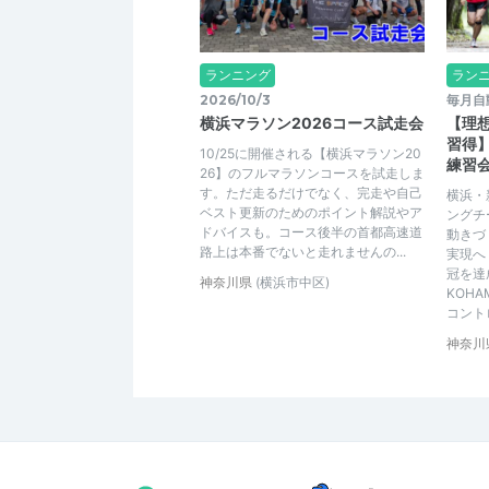
ランニング
ラン
2026/10/3
毎月自
横浜マラソン2026コース試走会
【理
習得】
10/25に開催される【横浜マラソン20
練習
26】のフルマラソンコースを試走しま
す。ただ走るだけでなく、完走や自己
横浜・
ベスト更新のためのポイント解説やア
ングチー
ドバイスも。コース後半の首都高速道
動きづ
路上は本番でないと走れませんの...
実現へ
冠を達
神奈川県
(横浜市中区)
KOH
コントロ
神奈川