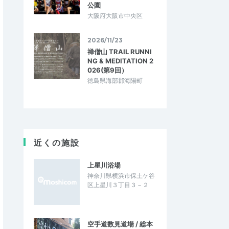
公園
大阪府大阪市中央区
2026/11/23
禅僧山 TRAIL RUNNI
NG & MEDITATION 2
026(第9回）
徳島県海部郡海陽町
近くの施設
上星川浴場
神奈川県横浜市保土ケ谷
区上星川３丁目３－２
空手道数見道場 / 総本