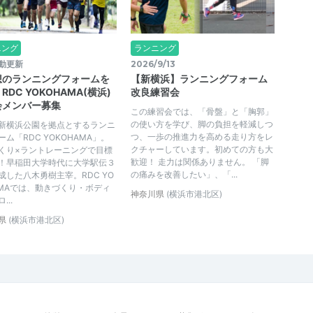
ニング
ランニング
動更新
2026/9/13
想のランニングフォームを
【新横浜】ランニングフォーム
RDC YOKOHAMA(横浜)
改良練習会
会メンバー募集
この練習会では、「骨盤」と「胸郭」
の使い方を学び、脚の負担を軽減しつ
新横浜公園を拠点とするランニ
つ、一歩の推進力を高める走り方をレ
ム「RDC YOKOHAMA」。
クチャーしています。初めての方も大
くり×ラントレーニングで目標
歓迎！ 走力は関係ありません。 「脚
！早稲田大学時代に大学駅伝３
の痛みを改善したい」、「...
成した八木勇樹主宰。RDC YO
AMAでは、動きづくり・ボディ
神奈川県
(横浜市港北区)
...
県
(横浜市港北区)