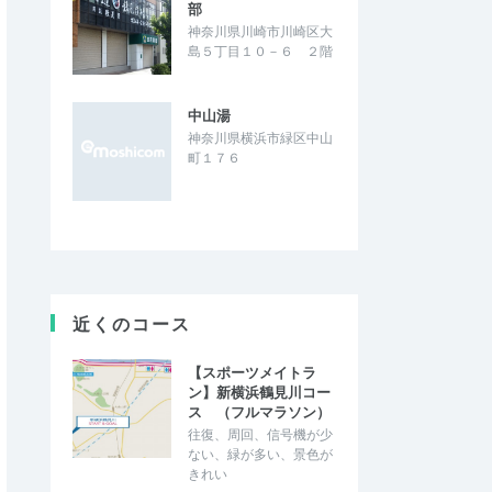
部
神奈川県川崎市川崎区大
島５丁目１０－６ ２階
中山湯
神奈川県横浜市緑区中山
町１７６
近くのコース
【スポーツメイトラ
ン】新横浜鶴見川コー
ス （フルマラソン）
往復、周回、信号機が少
ない、緑が多い、景色が
きれい