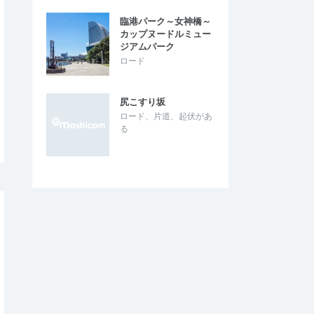
臨港パーク～女神橋～
カップヌードルミュー
ジアムパーク
ロード
尻こすり坂
ロード、片道、起伏があ
る