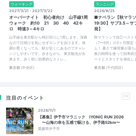
ウォーキング
ランニング
2027/3/21・2027/3/22
2026/8/25
オーバーナイト 初心者向け 山手線1周
■ナベラン【秋マラソ
ウォーク 約10 21 30 40 42キ
19:30】サブ3.5～
ロ 時速3～4キロ
発】
山手線を東京駅から時計回りに1周します。深夜
秋マラソンで自己ベスト
なので日焼けを気にせずロングを歩けます。体
（7〜9月）の3ヶ月限定
調が悪くなっても、駅が近くにあるのでチャレ
ム！ 暑さで練習量が落
ンジしやすいです。歩きながら、東京観光が出
夜の時間を使って効率的
来ます。歩く前に効果的なストレ...
ードとスタミナを強化し
東京都
(中央区)
東京都
(千代田区)
PR
注目のイベント
2026/11/1
【募集】伊予市マラニック IYONIC RUN 2026
〜山海の幸を五感で駆ける、伊予路52km〜
愛媛県伊予市