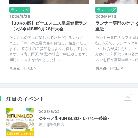
ランニング
ランニング
2026/9/26
2026/9/23
【30Kの部】ピーエスエス皇居健康ラン
ランナー専門のケア @
ニング令和8年9月26日大会
至近
たくさんの方々に楽しんでいただけるように、
ランナー専門のケアを皇
また、日本一の皇居大会を目指し、精進いたし
徒歩5分で。ランニング
ます。 皆さまのご参加を心よりお待ちしており
い。疲労が抜けない。い
ます。 ※尚、雨天(降雪)の場合は中止致します。
が多い。年間約5000名
同時にコロナを始めとした社...
スンを行う渡辺尚幹のカラダ
東京都
(千代田区)
東京都
(千代田区)
PR
注目のイベント
2026/8/22
ゆるっと街RUN＆LSD～レガシー後編～
東京都千代田区