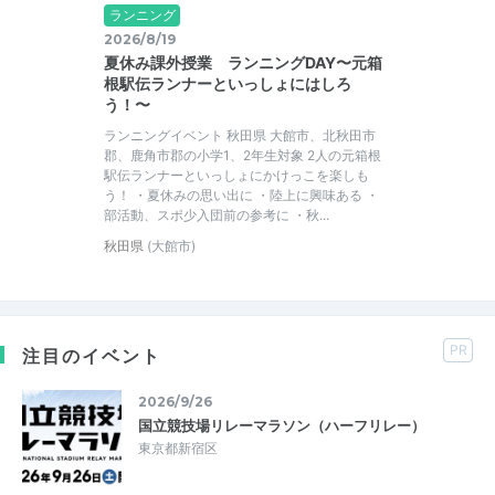
ランニング
2026/8/19
夏休み課外授業 ランニングDAY〜元箱
根駅伝ランナーといっしょにはしろ
う！〜
ランニングイベント 秋田県 大館市、北秋田市
郡、鹿角市郡の小学1、2年生対象 2人の元箱根
駅伝ランナーといっしょにかけっこを楽しも
う！ ・夏休みの思い出に ・陸上に興味ある ・
部活動、スポ少入団前の参考に ・秋...
秋田県
(大館市)
PR
注目のイベント
2026/9/26
国立競技場リレーマラソン（ハーフリレー）
東京都新宿区