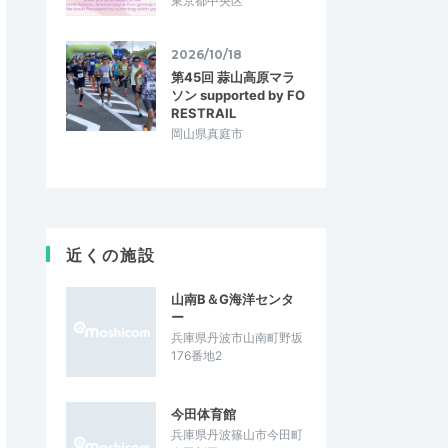
東京都中央区
2026/10/18
第45回 蒜山高原マラ
ソン supported by FO
RESTRAIL
岡山県真庭市
近くの施設
山南B＆G海洋センタ
ー
兵庫県丹波市山南町野坂
176番地2
今田体育館
兵庫県丹波篠山市今田町