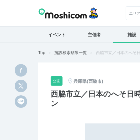
エリ
イベント
主催者
施設
Top
施設検索結果一覧
西脇市立／日本のへそ
兵庫県(西脇市)
公園
西脇市立／日本のへそ日
ン