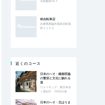
今田新田14-1
林自転車店
兵庫県西脇市黒田庄町黒
田１１５３
近くのコース
日本のへそ・織都西脇
の繁栄と文化に触れる
道
ウォーキング、新日本歩
く道紀行 1000の道
日本のへそ・北はりま