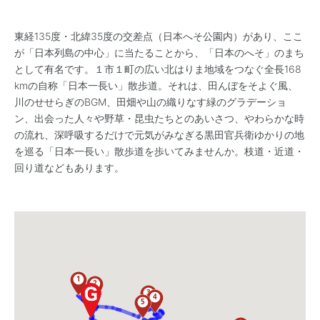
東経135度・北緯35度の交差点（日本へそ公園内）があり、ここ
が「日本列島の中心」に当たることから、「日本のへそ」のまち
として有名です。１市１町の広い北はりま地域をつなぐ全長168
kmの自称「日本一長い」散歩道。それは、田んぼをそよぐ風、
川のせせらぎのBGM、田畑や山の織りなす緑のグラデーショ
ン、出会った人々や野草・昆虫たちとのあいさつ、やわらかな時
の流れ、深呼吸するだけで元気がみなぎる黒田官兵衛ゆかりの地
を巡る「日本一長い」散歩道を歩いてみませんか。枝道・近道・
回り道などもあります。