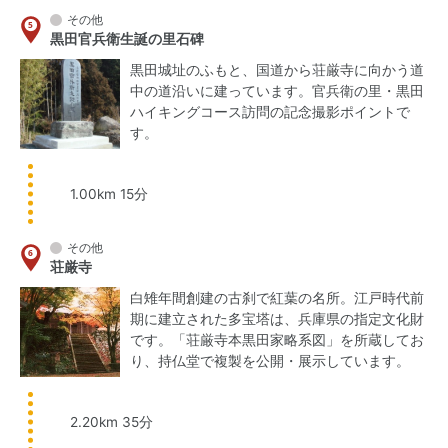
その他
黒田官兵衛生誕の里石碑
黒田城址のふもと、国道から荘厳寺に向かう道
中の道沿いに建っています。官兵衛の里・黒田
ハイキングコース訪問の記念撮影ポイントで
す。
1.00km 15分
その他
荘厳寺
白雉年間創建の古刹で紅葉の名所。江戸時代前
期に建立された多宝塔は、兵庫県の指定文化財
です。「荘厳寺本黒田家略系図」を所蔵してお
り、持仏堂で複製を公開・展示しています。
2.20km 35分