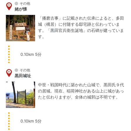
その他
姥が懐
「播磨古事」に記載された伝承によると、多田
城（構居）に付随する邸宅跡と伝わっていま
す。「黒田官兵衛生誕地」の石碑が建っていま
す。
0.10km 5分
その他
黒田城址
中世・戦国時代に築かれた山城で、黒田氏９代
の居城。現在、稲荷神社がある山上に城があっ
たと伝わりますが、全体の城郭は不明です。
0.10km 5分