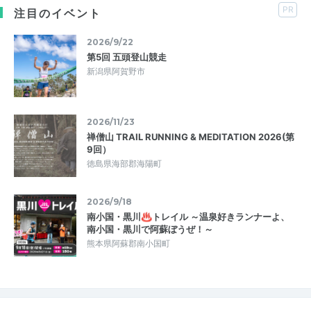
PR
注目のイベント
2026/9/22
第5回 五頭登山競走
新潟県阿賀野市
2026/11/23
禅僧山 TRAIL RUNNING & MEDITATION 2026(第
9回）
徳島県海部郡海陽町
2026/9/18
南小国・黒川♨トレイル ～温泉好きランナーよ、
南小国・黒川で阿蘇ぼうぜ！～
熊本県阿蘇郡南小国町