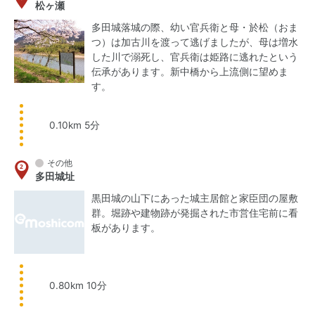
松ヶ瀬
多田城落城の際、幼い官兵衛と母・於松（おま
つ）は加古川を渡って逃げましたが、母は増水
した川で溺死し、官兵衛は姫路に逃れたという
伝承があります。新中橋から上流側に望めま
す。
0.10km 5分
その他
多田城址
黒田城の山下にあった城主居館と家臣団の屋敷
群。堀跡や建物跡が発掘された市営住宅前に看
板があります。
0.80km 10分