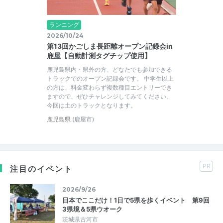
ランニング
2026/10/24
第13回かごしま長距離オープン記録会in
鹿屋【自動計測タグチップ使用】
鹿児島県内・県外の方、どなたでも参加できる
トラックでのオープン記録会です。 中学生以上
の方は、料金変わらず複数種目エントリーでき
ますので、ぜひチャレンジしてみてください。
今回は土のトラックとなります。
鹿児島県
(鹿屋市)
PR
注目のイベント
2026/9/26
日本でここだけ！1日で5県を歩くイベント 第9回
3県境＆5県ウオーク
茨城県古河市