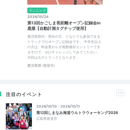
ランニング
2026/10/24
第13回かごしま長距離オープン記録会in
鹿屋【自動計測タグチップ使用】
鹿児島県内・県外の方、どなたでも参加できる
トラックでのオープン記録会です。 中学生以上
の方は、料金変わらず複数種目エントリーでき
ますので、ぜひチャレンジしてみてください。
今回は土のトラックとなります。
鹿児島県
(鹿屋市)
PR
注目のイベント
2026/10/10・2026/10/11
第12回しまなみ海道ウルトラウォーキング2026
広島県尾道市