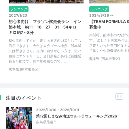
ランニング
ランニング
2027/1/23
2024/3/28 〜
初心者向け マラソン試走会ラン イン
【TEAM FORMUL
熊本城 約11 16 27 31 34キロ
募集中
キロ約7～8分
南関町、熊本市の2カ所
す。 楽しくも刺激を与
初心者向けですが、走力ある方のLSDとしても
ス走といった専門的なト
活用できます。今年は大会ゴール地点、熊本城
て体力や心肺機能の向上
には行きません。走力に自信がない方は、短い
種目にエントリーし、当日余裕があれば距離延
熊本県
(熊本市東区)
長も可能です。熊本駅発着なので、...
熊本県
(熊本市西区)
PR
注目のイベント
2026/10/10・2026/10/11
第12回しまなみ海道ウルトラウォーキング2026
広島県尾道市