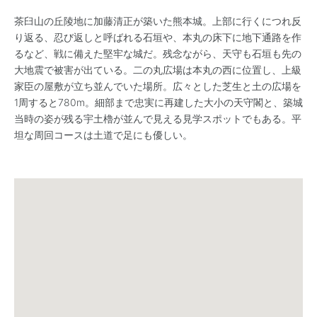
茶臼山の丘陵地に加藤清正が築いた熊本城。上部に行くにつれ反
り返る、忍び返しと呼ばれる石垣や、本丸の床下に地下通路を作
るなど、戦に備えた堅牢な城だ。残念ながら、天守も石垣も先の
大地震で被害が出ている。二の丸広場は本丸の西に位置し、上級
家臣の屋敷が立ち並んでいた場所。広々とした芝生と土の広場を
1周すると780m。細部まで忠実に再建した大小の天守閣と、築城
当時の姿が残る宇土櫓が並んで見える見学スポットでもある。平
坦な周回コースは土道で足にも優しい。