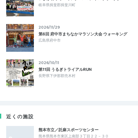
岐阜県揖斐郡揖斐川町
2026/11/29
第6回 府中市まちなかマラソン大会 ウォーキング
広島県府中市
2026/10/11
第11回 うるぎトライアルRUN
長野県下伊那郡売木村
近くの施設
熊本市立／託麻スポーツセンター
熊本県熊本市東区上南部３丁目２２－３０