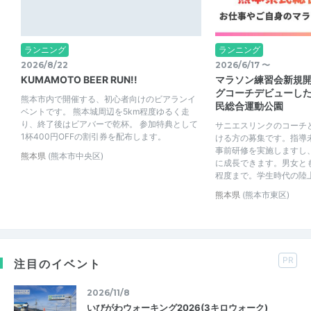
ランニング
ランニング
2026/8/22
2026/6/17 〜
KUMAMOTO BEER RUN!!
マラソン練習会新規
グコーチデビューし
熊本市内で開催する、初心者向けのビアランイ
民総合運動公園
ベントです。 熊本城周辺を5km程度ゆるく走
り、終了後はビアバーで乾杯。 参加特典として
サニエスリンクのコーチ
1杯400円OFFの割引券を配布します。
ける方の募集です。指導
事前研修を実施しますし
熊本県
(熊本市中央区)
に成長できます。男女とも
程度まで。学生時代の陸上経
熊本県
(熊本市東区)
PR
注目のイベント
2026/11/8
いびがわウォーキング2026(3キロウォーク)