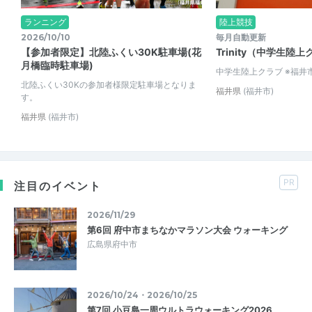
ランニング
陸上競技
2026/10/10
毎月自動更新
【参加者限定】北陸ふくい30K駐車場(花
Trinity（中学生陸
月橋臨時駐車場)
中学生陸上クラブ ※福井
北陸ふくい30Kの参加者様限定駐車場となりま
福井県
(福井市)
す。
福井県
(福井市)
PR
注目のイベント
2026/11/29
第6回 府中市まちなかマラソン大会 ウォーキング
広島県府中市
2026/10/24・2026/10/25
第7回 小豆島一周ウルトラウォーキング2026