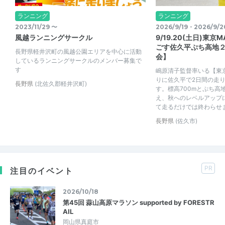
ランニング
ランニング
2023/11/29 〜
2026/9/19・2026/9/2
風越ランニングサークル
9/19.20(土日)東
ごす佐久平ぷち高地
長野県軽井沢町の風越公園エリアを中心に活動
会】
しているランニングサークルのメンバー募集で
す
嶋原清子監督率いる【東
りに佐久平で2日間の走
長野県
(北佐久郡軽井沢町)
す。標高700mとぷち高
え、秋へのレベルアップ
て走るだけでは終わらせま
長野県
(佐久市)
PR
注目のイベント
2026/10/18
第45回 蒜山高原マラソン supported by FORESTR
AIL
岡山県真庭市