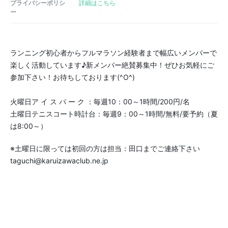
プライバシーポリシ
詳細はこちら
ー
ランニング初心者からフルマラソン経験者まで幅広いメンバーで
楽しく活動しています
♪
新メンバー絶賛募集中！ぜひお気軽にご
参加下さい！お待ちしております(^O^)
火曜日ア イ ス パ ー ク ：毎週10：00～1時間/200円/名
土曜日テニスコート時計台：毎週9：00～1時間/無料/要予約（夏
は8:00～）
※土曜日に限っては初回の方は担当：田口までご連絡下さい
taguchi@karuizawaclub.ne.jp