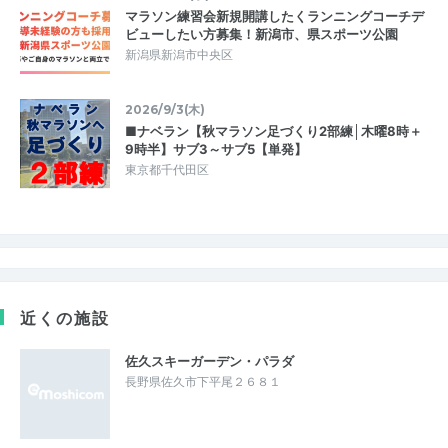
マラソン練習会新規開講したくランニングコーチデ
ビューしたい方募集！新潟市、県スポーツ公園
新潟県新潟市中央区
2026/9/3(木)
■ナベラン【秋マラソン足づくり2部練│木曜8時＋
9時半】サブ3～サブ5【単発】
東京都千代田区
近くの施設
佐久スキーガーデン・パラダ
長野県佐久市下平尾２６８１