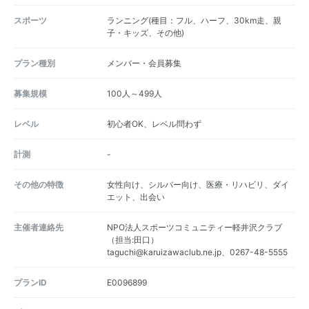
スポーツ
ランニング(種目：フル、ハーフ、30km走、親
子・キッズ、その他)
プラン種別
メンバー・会員募集
募集規模
100人～499人
レベル
初心者OK、レベル問わず
計測
-
その他の特徴
女性向け、シルバー向け、医療・リハビリ、ダイ
エット、出会い
主催者連絡先
NPO法人スポーツコミュニティー軽井沢クラブ
（担当:田口）
taguchi@karuizawaclub.ne.jp、0267-48-5555
プランID
E0096899