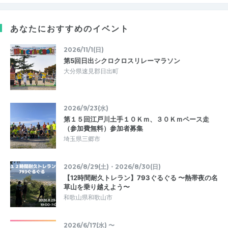
あなたにおすすめのイベント
2026/11/1(日)
第5回日出シクロクロスリレーマラソン
大分県速見郡日出町
2026/9/23(水)
第１５回江戸川土手１０Ｋｍ、３０Ｋｍペース走
（参加費無料）参加者募集
埼玉県三郷市
2026/8/29(土)・2026/8/30(日)
【12時間耐久トレラン】793ぐるぐる 〜熱帯夜の名
草山を乗り越えよう〜
和歌山県和歌山市
2026/6/17(水) 〜