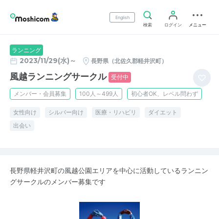
English
検索
ログイン
メニュー
ランニング
2023/11/29(水)～
長野県（北佐久郡軽井沢町）
風越ランニングサークル
受付中
メンバー・会員募集
100人～499人
初心者OK、レベル問わず
女性向け
シルバー向け
医療・リハビリ
ダイエット
出会い
長野県軽井沢町の風越公園エリアを中心に活動しているランニン
グサークルのメンバー募集です