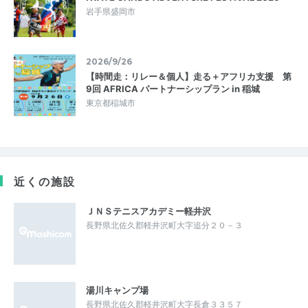
岩手県盛岡市
2026/9/26
【時間走：リレー＆個人】走る＋アフリカ支援 第
9回 AFRICA パートナーシップラン in 稲城
東京都稲城市
近くの施設
ＪＮＳテニスアカデミー軽井沢
長野県北佐久郡軽井沢町大字追分２０－３
湯川キャンプ場
長野県北佐久郡軽井沢町大字長倉３３５７