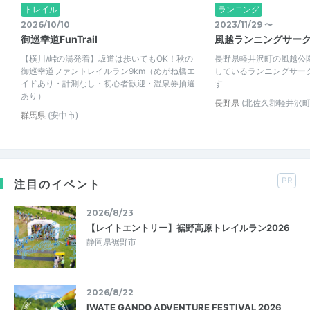
トレイル
ランニング
2026/10/10
2023/11/29 〜
御巡幸道FunTrail
風越ランニングサー
【横川/峠の湯発着】坂道は歩いてもOK！秋の
長野県軽井沢町の風越公
御巡幸道ファントレイルラン9km（めがね橋エ
しているランニングサー
イドあり・計測なし・初心者歓迎・温泉券抽選
す
あり）
長野県
(北佐久郡軽井沢町
群馬県
(安中市)
PR
注目のイベント
2026/8/23
【レイトエントリー】裾野高原トレイルラン2026
静岡県裾野市
2026/8/22
IWATE GANDO ADVENTURE FESTIVAL 2026