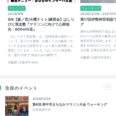
ランニング
ウォーキング
2026/9/8
2026/12/28～2027/1/1
9/8【森ノ宮/火曜ナイト/練習会】はしり
第17回伊勢神宮初詣
びと実走塾『マラソンに向けて心肺強
グ
化：600mIV走』
新年を伊勢神宮で迎えまし
mコースは奈良の榛原を
『はしりびと実走塾』は、目標達成の成功メソ
神宮内宮を目指します。
ッド【「走りの９要素」を磨く１２の練習パタ
発する60kmコースや、
ーン】をお伝え指導する＜セミ個人指導塾＞を
る大阪 天満を出発する170
運営しています。 そんな『はしりびと実走塾』
が、最大10名で”実走のみの練習プ...
大阪府
(大阪市中央区)
大阪府
(大阪市中央区)
PR
注目のイベント
2026/11/29
第6回 府中市まちなかマラソン大会 ウォーキング
広島県府中市