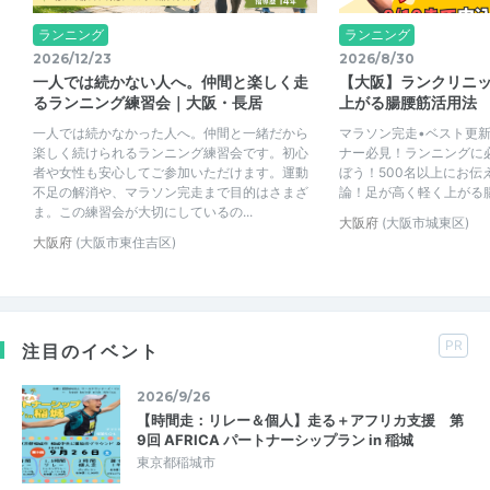
ランニング
ランニング
2026/12/23
2026/8/30
一人では続かない人へ。仲間と楽しく走
【大阪】ランクリニ
るランニング練習会｜大阪・長居
上がる腸腰筋活用法
一人では続かなかった人へ。仲間と一緒だから
マラソン完走•ベスト更
楽しく続けられるランニング練習会です。初心
ナー必見！ランニングに
者や女性も安心してご参加いただけます。運動
ぼう！500名以上にお伝
不足の解消や、マラソン完走まで目的はさまざ
論！足が高く軽く上がる
ま。この練習会が大切にしているの...
大阪府
(大阪市城東区)
大阪府
(大阪市東住吉区)
PR
注目のイベント
2026/9/26
【時間走：リレー＆個人】走る＋アフリカ支援 第
9回 AFRICA パートナーシップラン in 稲城
東京都稲城市