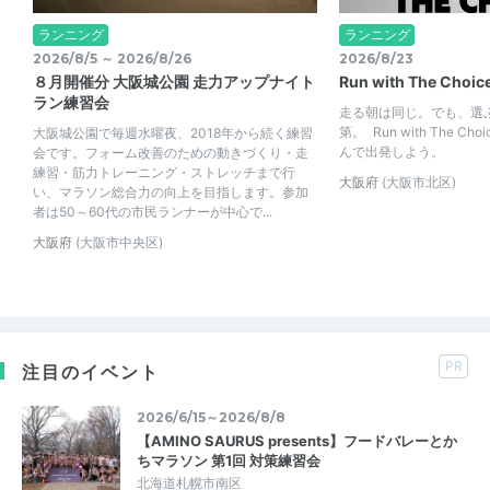
ランニング
ランニング
2026/8/5 ～ 2026/8/26
2026/8/23
８月開催分 大阪城公園 走力アップナイト
Run with The Choic
ラン練習会
走る朝は同じ。でも、選
第。 Run with The C
大阪城公園で毎週水曜夜、2018年から続く練習
んで出発しよう。
会です。フォーム改善のための動きづくり・走
練習・筋力トレーニング・ストレッチまで行
大阪府
(大阪市北区)
い、マラソン総合力の向上を目指します。参加
者は50～60代の市民ランナーが中心で...
大阪府
(大阪市中央区)
PR
注目のイベント
2026/6/15～2026/8/8
【AMINO SAURUS presents】フードバレーとか
ちマラソン 第1回 対策練習会
北海道札幌市南区