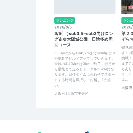
ランニング
ラン
2026/9/5
2026/
9/5(土)sub3.5~sub3向けロン
第２
グ走＠大阪城公園 日陰多め周
ぞら
回コース
鶴見緑
す！ 
5:30/kmから4:40/kmまで6km毎に10
挑戦！
秒刻みでビルドアップしていきます。
までご
最後の4:40/kmは3kmで終了。最初か
もあり
ら最後まで走るとトータル33kmにな
１．５
ります。目標タイムに合わせてスター
１...
トする時間を選択してお越しくださ
い。...
大阪府
大阪府
(大阪市中央区)