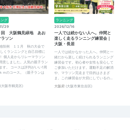
ニング
ランニング
11/29
2026/12/16
０回 大阪鶴見緑地 あお
一人では続かない人へ。仲間と
マラソン
楽しく走るランニング練習会｜
大阪・長居
地恒例 １１月 秋の大会で
楽しくランニングと自己目標に
一人では続かなかった人へ。仲間と一
！ 個人走からリレーマラソン
緒だから楽しく続けられるランニング
用意しました。人気の親子ラン
練習会です。初心者や女性も安心して
ます。 コースは評判がいい1周
ご参加いただけます。運動不足の解消
ｋｍのコース。（親子ランは
や、マラソン完走まで目的はさまざ
ま。この練習会が大切にしているの...
(大阪市鶴見区)
大阪府
(大阪市東住吉区)