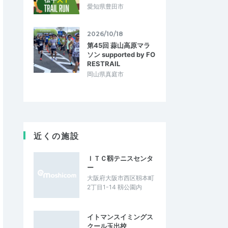
愛知県豊田市
2026/10/18
第45回 蒜山高原マラ
ソン supported by FO
RESTRAIL
岡山県真庭市
近くの施設
ＩＴＣ靱テニスセンタ
ー
大阪府大阪市西区靱本町
2丁目1-14 靱公園内
イトマンスイミングス
クール玉出校