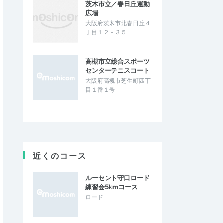
茨木市立／春日丘運動
広場
大阪府茨木市北春日丘４
丁目１２－３５
高槻市立総合スポーツ
センターテニスコート
大阪府高槻市芝生町四丁
目１番１号
近くのコース
ルーセント守口ロード
練習会5kmコース
ロード