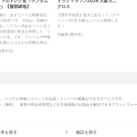
ファルトレク走（ランダム
ドッグマラソン2026 大阪カニ
走）【服部緑地】
クロス
催の「あすリード土曜練習会」
【豊中市後援】愛犬と走る！ドッグマ
度3回目です。今回は、距離や
ラソン2026 大阪カニクロス開催しま
をシリアスに求めるペース走で
す！
自然環境の変化を利用した「フ
大阪府
(豊中市)
レク走」です。フォームや呼吸
も感じとりながら距離を伸ば...
(豊中市)
は、いつでも簡単にイベントや会員・メンバーの募集ができるサービスです。
でき（無料）、集客や申込者管理などの主催者様のお悩みを解決できるプラットフォ
催者を探す
施設を探す