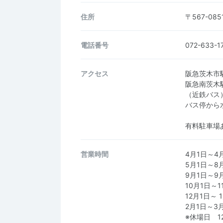
住所
〒567-0
電話番号
072-633-1
アクセス
阪急茨木市
阪急南茨木
（近鉄バス
バス停から
有料駐車場あ
営業時間
4月1日～4月
5月1日～8月
9月1日～9月
10月1日～1
12月1日～ 
2月1日～3月
※休場日 1