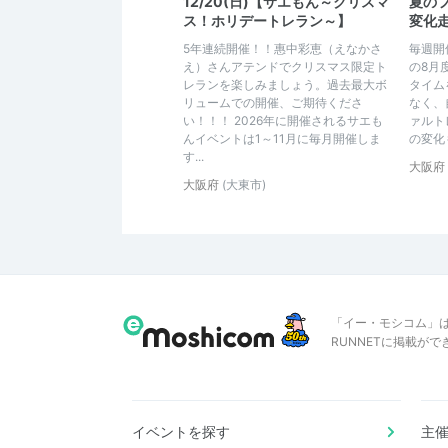
12/20(日)【サエもん～クリスマ
夏の
ス！ホリデートレラン～】
変化
5年連続開催！！惠中彩恵（えなかさ
毎週開
え）さんアテンドでクリスマス限定ト
の8月
レランを楽しみましょう。過去最大ボ
タイム
リュームでの開催、ご期待くださ
なく、
い！！！ 2026年に開催されるサエも
ァルト
んイベントは1～11月に毎月開催しま
の変化
す...
大阪府
大阪府
(大東市)
「イー・モシコム」
RUNNETに掲載が
イベントを探す
主