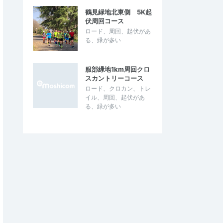
鶴見緑地北東側 5K起
伏周回コース
ロード、周回、起伏があ
る、緑が多い
服部緑地1km周回クロ
スカントリーコース
ロード、クロカン、トレ
イル、周回、起伏があ
る、緑が多い