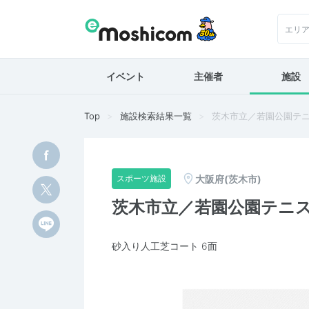
エリ
イベント
主催者
施設
Top
施設検索結果一覧
茨木市立／若園公園テ
大阪府(茨木市)
スポーツ施設
茨木市立／若園公園テニ
砂入り人工芝コート 6面