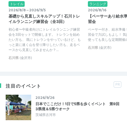
トレイル
ランニング
2026/8/8～2026/9/5
2026/8/16
基礎から見直しスキルアップ！石川トレ
【ペーサーあり給水準
イルランニング練習会（全3回）
習会
初心者〜中級者向けにトレイルランニング練習
ペーサー付き、給水準備
会を3回セットで開催します。 トレランを始め
習会で力試しもよし！ 
たい方も、 既にトレランをやっているけど、も
使っても良しな定期開催
っと楽に速く山を登り降りしたい方も、走るベ
石川県
(金沢市)
ースから見直してみませんか？...
石川県
(金沢市)
PR
注目のイベント
2026/9/26
日本でここだけ！1日で5県を歩くイベント 第9回
3県境＆5県ウオーク
茨城県古河市