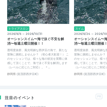
トライアスロン
スイム
2026/6/6 ～ 2026/10/31
2026/6/24 ～ 2026/10
オーシャンスイム〜海で泳ぐ不安を解
オーシャンスイム〜
消〜毎週土曜日開催！！
消〜毎週土曜日開催
透明度抜群、風光明媚な西伊豆の海で、新たな
透明度抜群、風光明媚な
冒険に挑戦しませんか？ （初心者大歓迎！） こ
冒険に挑戦しませんか？ 
のセッションでは、様々な海の状況を実際に体
のセッションでは、様々
感して頂くことで、海で泳ぐ不安を解消します
感して頂くことで、海で
（レベルに応じたご対応）。 ＊...
（レベルに応じたご対応）。
静岡県
(賀茂郡西伊豆町)
静岡県
(賀茂郡西伊豆町)
PR
注目のイベント