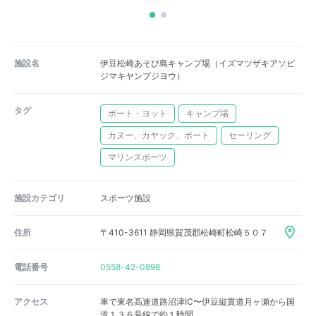
施設名
伊豆松崎あそび島キャンプ場（イズマツザキアソビ
ジマキヤンプジヨウ）
タグ
ボート・ヨット
キャンプ場
カヌー、カヤック、ボート
セーリング
マリンスポーツ
施設カテゴリ
スポーツ施設
住所
〒410-3611 静岡県賀茂郡松崎町松崎５０７
電話番号
0558-42-0898
アクセス
車で東名高速道路沼津IC〜伊豆縦貫道月ヶ瀬から国
道１３６号線で約１時間。