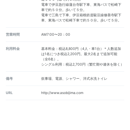
電車で伊豆急行線蓮台寺駅下車、東海バスで松崎下
車で約５０分。歩いて５分。
電車で三島で下車、伊豆箱根鉄道駿豆線修善寺駅下
車、東海バスで松崎下車で約５０分。歩いて５分。
営業時間
AM7:00〜20：00
利用料金
基本料金：税込8,800円（4人・車1台）＊人数追加
は1名につき税込2,200円。最大2名まで追加可能
（全6名）。
シングル利用：税込2,700円（繁忙期や連休を除く）
備考
炊事場、電源、シャワー、洋式水洗トイレ
URL
http://www.asobijima.com