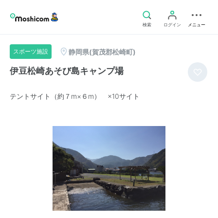
検索
ログイン
メニュー
静岡県(賀茂郡松崎町)
スポーツ施設
伊豆松崎あそび島キャンプ場
テントサイト（約７m×６m） ×10サイト